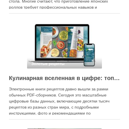
стола. Многие считают, что приготовление японских
роллов требует профессиональных навыков и
специального оборудования, однако на практике сделать
вкусные и аккуратные роллы можно даже на обычной
кухне. Главное — …
Золотые рецепты
Кулинарная вселенная в цифре: топ-3 самых больших электронных книг рецептов
Электронные книги рецептов давно вышли за рамки
обычных PDF-сборников. Сегодня это масштабные
цифровые базы данных, включающие десятки тысяч
рецептов из разных стран мира, с подробными
инструкциями, фото и рекомендациями по
приготовлению. В отличие от печатных изданий,
электронные форматы позволяют постоянно обновлять