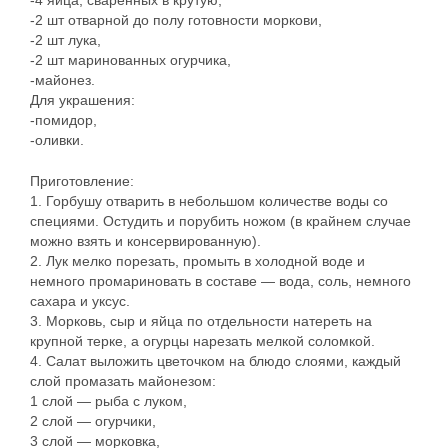
-4 яица, сваренных в крутую,
-2 шт отварной до полу готовности моркови,
-2 шт лука,
-2 шт маринованных огурчика,
-майонез.
Для украшения:
-помидор,
-оливки.
Приготовление:
1. Горбушу отварить в небольшом количестве воды со
специями. Остудить и порубить ножом (в крайнем случае
можно взять и консервированную).
2. Лук мелко порезать, промыть в холодной воде и
немного промариновать в составе — вода, соль, немного
сахара и уксус.
3. Морковь, сыр и яйца по отдельности натереть на
крупной терке, а огурцы нарезать мелкой соломкой.
4. Салат выложить цветочком на блюдо слоями, каждый
слой промазать майонезом:
1 слой — рыба с луком,
2 слой — огурчики,
3 слой — морковка,