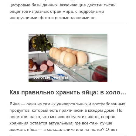
цифровые базы данных, включающие десятки тысяч
рецептов из разных стран мира, с подробными
инструкциями, фото и рекомендациями по
приготовлению. В отличие от печатных изданий,
электронные форматы позволяют постоянно обновлять
контент, расширять коллекции блюд и добавлять новые
функции. Ниже …
Золотые рецепты
Как правильно хранить яйца: в холодильнике или на полке?
Яйца — один из самых универсальных и востребованных
продуктов, который есть практически в каждом доме. Но
несмотря на то, что мы используем их часто, вопрос
хранения остаётся актуальным: где всё-таки лучше
держать яйца — в холодильнике или на полке? Ответ
зависит от нескольких факторов, включая температуру