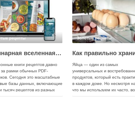
отые рецепты
Золотые рецепты
Кулинарная вселенная в цифре: топ-3 самых больших электронных книг рецептов
онные книги рецептов давно
Яйца — один из самых
 за рамки обычных PDF-
универсальных и востребован
ков. Сегодня это масштабные
продуктов, который есть практ
вые базы данных, включающие
в каждом доме. Но несмотря на
и тысяч рецептов из разных
что мы используем их часто, в
мира, с подробными
хранения остаётся актуальным:
кциями, фото и
всё-таки лучше держать яйца 
ендациями по приготовлению.
холодильнике или на полке? О
чие от печатных изданий,
зависит от нескольких факторо
ронные форматы позволяют
включая температуру помещен
нно обновлять контент,
частоту использования продук
ять коллекции блюд и