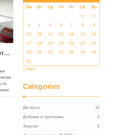
Пн
Вт
Ср
Чт
Пт
Сб
Вс
1
2
3
4
5
6
7
8
9
10
11
12
13
14
15
16
17
18
19
20
21
22
23
Как правильно хранить яйца: в холодильнике или на полке?
24
25
26
27
28
29
30
31
« Июл
ных
ически
 то,
Categories
опрос
 где
— в
Десерты
11
твет
в,
Добавки и приправы
2
ия,
Закуски
5
та …