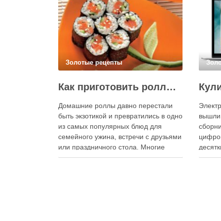
Золотые рецепты
Зол
Как приготовить роллы в домашних условиях?
Домашние роллы давно перестали
Электр
быть экзотикой и превратились в одно
вышли
из самых популярных блюд для
сборни
семейного ужина, встречи с друзьями
цифро
или праздничного стола. Многие
десятк
считают, что приготовление японских
стран 
роллов требует профессиональных
инстру
навыков и специального
реком
оборудования, однако на практике
В отли
сделать вкусные и аккуратные роллы
элект
можно даже на обычной кухне.
постоя
Главное — …
расшир