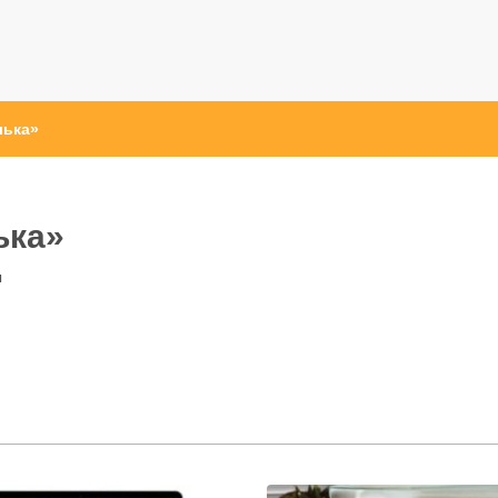
лька»
ька»
ы