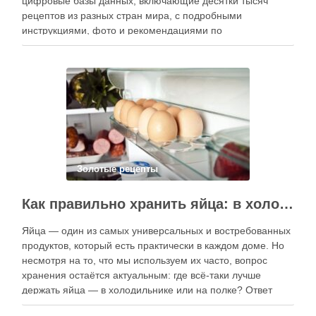
цифровые базы данных, включающие десятки тысяч
рецептов из разных стран мира, с подробными
инструкциями, фото и рекомендациями по
приготовлению. В отличие от печатных изданий,
электронные форматы позволяют постоянно обновлять
контент, расширять коллекции блюд и добавлять новые
функции. Ниже …
Золотые рецепты
Как правильно хранить яйца: в холодильнике или на полке?
Яйца — один из самых универсальных и востребованных
продуктов, который есть практически в каждом доме. Но
несмотря на то, что мы используем их часто, вопрос
хранения остаётся актуальным: где всё-таки лучше
держать яйца — в холодильнике или на полке? Ответ
зависит от нескольких факторов, включая температуру