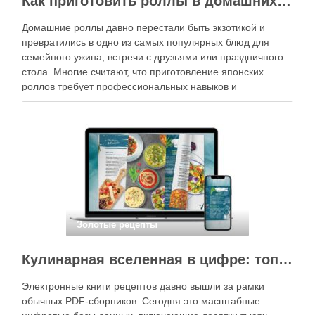
Как приготовить роллы в домашних условиях?
Домашние роллы давно перестали быть экзотикой и
превратились в одно из самых популярных блюд для
семейного ужина, встречи с друзьями или праздничного
стола. Многие считают, что приготовление японских
роллов требует профессиональных навыков и
специального оборудования, однако на практике сделать
вкусные и аккуратные роллы можно даже на обычной
кухне. Главное — …
Золотые рецепты
Кулинарная вселенная в цифре: топ-3 самых больших электронных книг рецептов
Электронные книги рецептов давно вышли за рамки
обычных PDF-сборников. Сегодня это масштабные