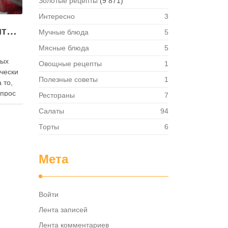
Золотые рецепты
(9 871)
Интересно
3
Как правильно хранить яйца: в холодильнике или на полке?
Мучные блюда
5
Мясные блюда
5
ных
Овощные рецепты
1
ически
Полезные советы
1
 то,
опрос
Рестораны
7
 где
Салаты
94
— в
твет
Торты
6
в,
ия,
Мета
та …
Войти
Лента записей
Лента комментариев