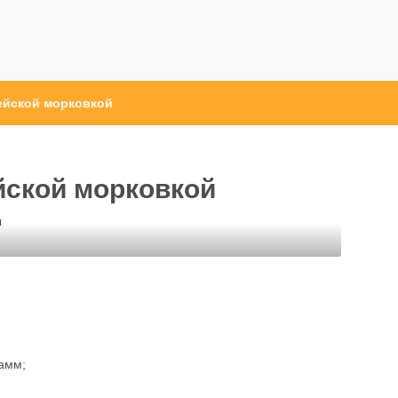
рейской морковкой
йской морковкой
ы
рамм;