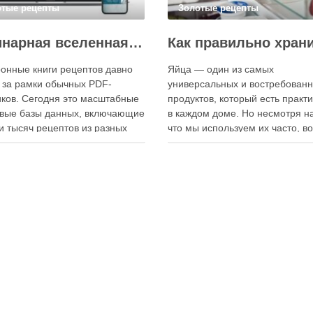
отые рецепты
Золотые рецепты
Кулинарная вселенная в цифре: топ-3 самых больших электронных книг рецептов
онные книги рецептов давно
Яйца — один из самых
 за рамки обычных PDF-
универсальных и востребован
ков. Сегодня это масштабные
продуктов, который есть практ
вые базы данных, включающие
в каждом доме. Но несмотря на
и тысяч рецептов из разных
что мы используем их часто, в
мира, с подробными
хранения остаётся актуальным:
кциями, фото и
всё-таки лучше держать яйца 
ендациями по приготовлению.
холодильнике или на полке? О
чие от печатных изданий,
зависит от нескольких факторо
ронные форматы позволяют
включая температуру помещен
нно обновлять контент,
частоту использования продук
ять коллекции блюд и
лять новые функции. Ниже …