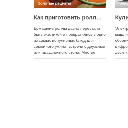
Золотые рецепты
Зол
Как приготовить роллы в домашних условиях?
Домашние роллы давно перестали
Электр
быть экзотикой и превратились в одно
вышли
из самых популярных блюд для
сборни
семейного ужина, встречи с друзьями
цифро
или праздничного стола. Многие
десятк
считают, что приготовление японских
стран 
роллов требует профессиональных
инстру
навыков и специального
реком
оборудования, однако на практике
В отли
сделать вкусные и аккуратные роллы
элект
можно даже на обычной кухне.
постоя
Главное — …
расшир
добав