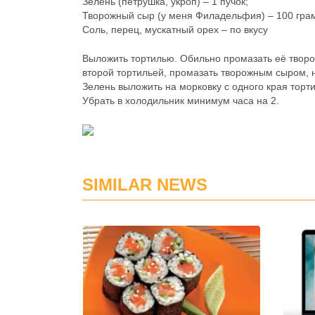
Зелень (петрушка, укроп) – 1 пучок;
Творожный сыр (у меня Филадельфия) – 100 гра
Соль, перец, мускатный орех – по вкусу
Выложить тортилью. Обильно промазать её твор
второй тортильей, промазать творожным сыром, н
Зелень выложить на морковку с одного края тортил
Убрать в холодильник минимум часа на 2.
SIMILAR NEWS