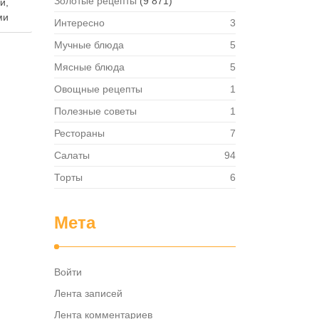
Золотые рецепты
(9 871)
й,
ми
Интересно
3
Мучные блюда
5
т
Мясные блюда
5
Овощные рецепты
1
я.
ствий
Полезные советы
1
Рестораны
7
боту
Салаты
94
ть …
Торты
6
Мета
Войти
Лента записей
Лента комментариев