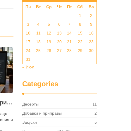
Пн
Вт
Ср
Чт
Пт
Сб
Вс
1
2
3
4
5
6
7
8
9
10
11
12
13
14
15
16
17
18
19
20
21
22
23
24
25
26
27
28
29
30
31
« Июл
Categories
Как посмотреть историю активности приложения для ресторана и зачем это нужно бизнесу
Десерты
11
Добавки и приправы
2
чаще
ения и
Закуски
5