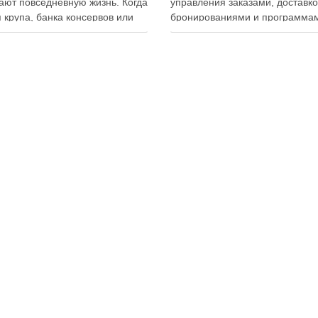
ют повседневную жизнь. Когда
управления заказами, доставко
 крупа, банка консервов или
бронированиями и программа
ка бытовой химии находятся
лояльности. Однако многие
ем месте, становится легче
владельцы заведений и
овать покупки, готовить блюда
администраторы не использую
гать лишних расходов.
важную функцию — просмотр
менный подход к хранению
истории активности приложени
тов давно перестал быть
Между тем именно журнал дей
ительно способом подготовки
помогает выявлять ошибки
персонала, контролировать ра
сотрудников, анализировать
поведение клиентов и повыша