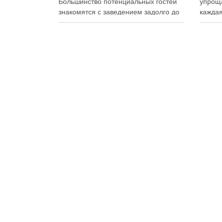
Большинство потенциальных гостей
упроща
знакомятся с заведением задолго до
каждая
первого визита: изучают сайт,
упаков
просматривают фотографии блюд,
на сво
читают отзывы, оценивают интерьер,
планир
сравнивают цены и даже смотрят
и избе
публикации в социальных сетях.
Совре
Именно поэтому онлайн-
продук
продвижение становится одним из
исключ
ключевых инструментов увеличения
к …
посещаемости, повышения …