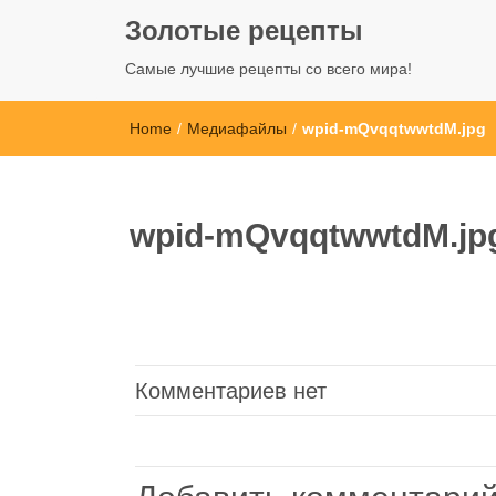
Золотые рецепты
Самые лучшие рецепты со всего мира!
Home
/
Медиафайлы
/
wpid-mQvqqtwwtdM.jpg
wpid-mQvqqtwwtdM.jp
Комментариев нет