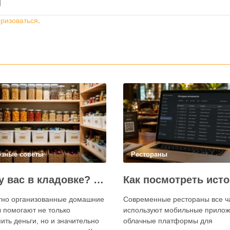
й
оризоваться
.
езные советы
Рестораны
Что у вас в кладовке? Секреты эффективного планирования запасов
тно организованные домашние
Современные рестораны все 
 помогают не только
используют мобильные прилож
ить деньги, но и значительно
облачные платформы для