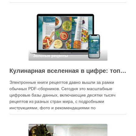
специального оборудования, однако на практике сделать
вкусные и аккуратные роллы можно даже на обычной
кухне. Главное — …
Золотые рецепты
Кулинарная вселенная в цифре: топ-3 самых больших электронных книг рецептов
Электронные книги рецептов давно вышли за рамки
обычных PDF-сборников. Сегодня это масштабные
цифровые базы данных, включающие десятки тысяч
рецептов из разных стран мира, с подробными
инструкциями, фото и рекомендациями по
приготовлению. В отличие от печатных изданий,
электронные форматы позволяют постоянно обновлять
контент, расширять коллекции блюд и добавлять новые
функции. Ниже …