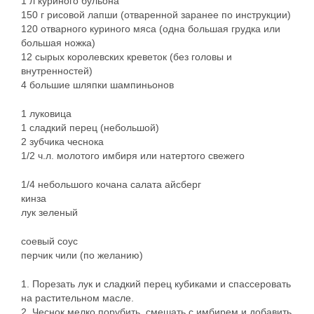
1 л куриного бульона
150 г рисовой лапши (отваренной заранее по инструкции)
120 отварного куриного мяса (одна большая грудка или
большая ножка)
12 сырых королевских креветок (без головы и
внутренностей)
4 большие шляпки шампиньонов
1 луковица
1 сладкий перец (небольшой)
2 зубчика чеснока
1/2 ч.л. молотого имбиря или натертого свежего
1/4 небольшого кочана салата aйсберг
кинза
лук зеленый
соевый соус
перчик чили (по желанию)
1. Порезать лук и сладкий перец кубиками и спассеровать
на растительном масле.
2. Чеснок мелко порубить, смешать с имбирем и добавить