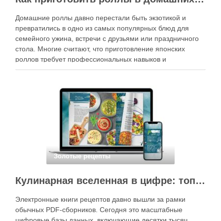
Домашние роллы давно перестали быть экзотикой и
превратились в одно из самых популярных блюд для
семейного ужина, встречи с друзьями или праздничного
стола. Многие считают, что приготовление японских
роллов требует профессиональных навыков и
специального оборудования, однако на практике сделать
вкусные и аккуратные роллы можно даже на обычной
кухне. Главное — …
Золотые рецепты
Кулинарная вселенная в цифре: топ-3 самых больших электронных книг рецептов
Электронные книги рецептов давно вышли за рамки
обычных PDF-сборников. Сегодня это масштабные
цифровые базы данных, включающие десятки тысяч