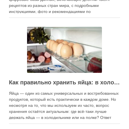
рецептов из разных стран мира, с подробными
инструкциями, фото и рекомендациями по
приготовлению. В отличие от печатных изданий,
электронные форматы позволяют постоянно обновлять
контент, расширять коллекции блюд и добавлять новые
функции. Ниже …
Золотые рецепты
Как правильно хранить яйца: в холодильнике или на полке?
Яйца — один из самых универсальных и востребованных
продуктов, который есть практически в каждом доме. Но
несмотря на то, что мы используем их часто, вопрос
хранения остаётся актуальным: где всё-таки лучше
держать яйца — в холодильнике или на полке? Ответ
зависит от нескольких факторов, включая температуру