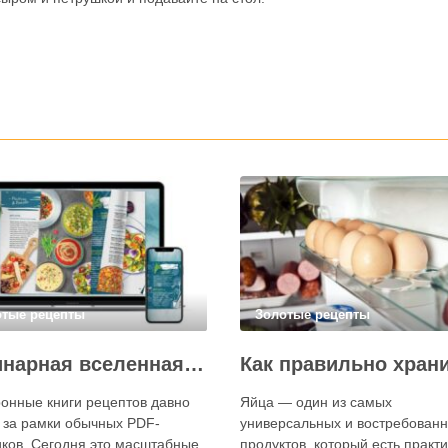
отые рецепты
Золотые рецепты
Кулинарная вселенная в цифре: топ-3 самых больших электронных книг рецептов
онные книги рецептов давно
Яйца — один из самых
 за рамки обычных PDF-
универсальных и востребован
ков. Сегодня это масштабные
продуктов, который есть практ