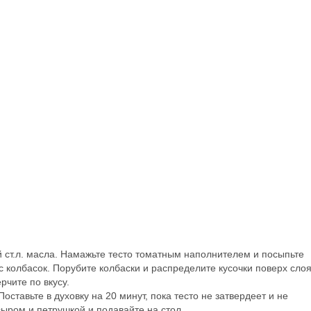
й ст.л. масла. Намажьте тесто томатным наполнителем и посыпьте
с колбасок. Порубите колбаски и распределите кусочки поверх сло
рчите по вкусу.
тавьте в духовку на 20 минут, пока тесто не затвердеет и не
ыром и петрушкой и подавайте на стол.