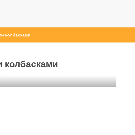
ми колбасками
и колбасками
ы