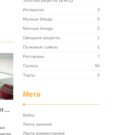
Золотые рецепты
(9 871)
Интересно
3
Мучные блюда
5
Мясные блюда
5
Овощные рецепты
1
Полезные советы
1
Рестораны
7
Салаты
94
Торты
6
Мета
Как правильно хранить яйца: в холодильнике или на полке?
Войти
Лента записей
ных
Лента комментариев
ически