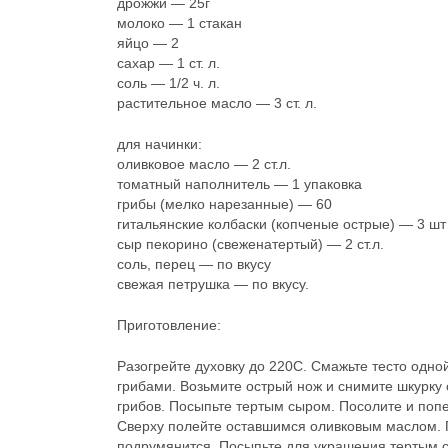
дрожжи — 25г
молоко — 1 стакан
яйцо — 2
сахар — 1 ст. л.
соль — 1/2 ч. л.
растительное масло — 3 ст. л.
для начинки:
оливковое масло — 2 ст.л.
томатный наполнитель — 1 упаковка
грибы (мелко нарезанные) — 60
гитальянские колбаски (копченые острые) — 3 шт
сыр пекорино (свеженатертый) — 2 ст.л.
соль, перец — по вкусу
свежая петрушка — по вкусу.
Приготовление:
Разогрейте духовку до 220С. Смажьте тесто одно
грибами. Возьмите острый нож и снимите шкурку 
грибов. Посыпьте тертым сыром. Посолите и попе
Сверху полейте оставшимся оливковым маслом. Пос
подрумянится. Посыпьте для украшения тертым с