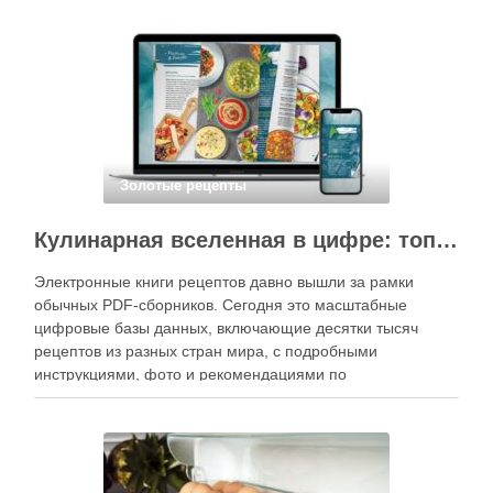
вкусные и аккуратные роллы можно даже на обычной
кухне. Главное — …
Золотые рецепты
Кулинарная вселенная в цифре: топ-3 самых больших электронных книг рецептов
Электронные книги рецептов давно вышли за рамки
обычных PDF-сборников. Сегодня это масштабные
цифровые базы данных, включающие десятки тысяч
рецептов из разных стран мира, с подробными
инструкциями, фото и рекомендациями по
приготовлению. В отличие от печатных изданий,
электронные форматы позволяют постоянно обновлять
контент, расширять коллекции блюд и добавлять новые
функции. Ниже …