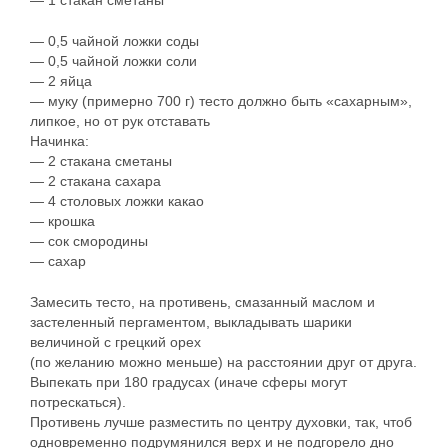
— 1 стакан сметаны
— 0,5 чайной ложки соды
— 0,5 чайной ложки соли
— 2 яйца
— муку (примерно 700 г) тесто должно быть «сахарным»,
липкое, но от рук отставать
Начинка:
— 2 стакана сметаны
— 2 стакана сахара
— 4 столовых ложки какао
— крошка
— сок смородины
— сахар
Замесить тесто, на противень, смазанный маслом и
застеленный пергаментом, выкладывать шарики
величиной с грецкий орех
(по желанию можно меньше) на расстоянии друг от друга.
Выпекать при 180 градусах (иначе сферы могут
потрескаться).
Противень лучше разместить по центру духовки, так, чтоб
одновременно подрумянился верх и не подгорело дно