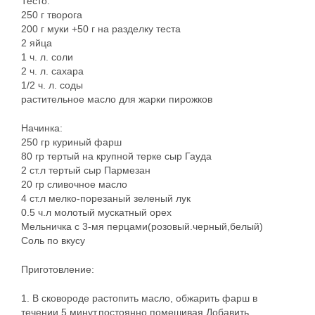
Тесто:
250 г творога
200 г муки +50 г на разделку теста
2 яйца
1 ч. л. соли
2 ч. л. сахара
1/2 ч. л. соды
растительное масло для жарки пирожков
Начинка:
250 гр куриный фарш
80 гр тертый на крупной терке сыр Гауда
2 ст.л тертый сыр Пармезан
20 гр сливочное масло
4 ст.л мелко-порезаный зеленый лук
0.5 ч.л молотый мускатный орех
Мельничка с 3-мя перцами(розовый.черный,белый)
Соль по вкусу
Приготовление:
1. В сковороде растопить масло, обжарить фарш в
течении 5 минут,постоянно помешивая.Добавить