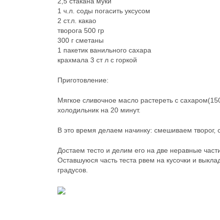
2,5 стакана муки
1 ч.л. соды погасить уксусом
2 ст.л. какао
творога 500 гр
300 г сметаны
1 пакетик ванильного сахара
крахмала 3 ст л с горкой
Приготовление:
Мягкое сливочное масло растереть с сахаром(150 г
холодильник на 20 минут.
В это время делаем начинку: смешиваем творог, с
Достаем тесто и делим его на две неравные час
Оставшуюся часть теста рвем на кусочки и выкла
градусов.