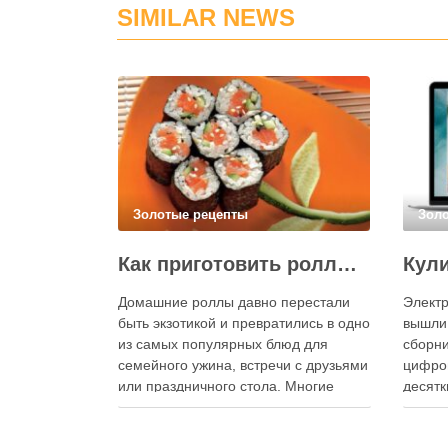
SIMILAR NEWS
Золотые рецепты
Зол
Как приготовить роллы в домашних условиях?
Домашние роллы давно перестали
Электр
быть экзотикой и превратились в одно
вышли
из самых популярных блюд для
сборни
семейного ужина, встречи с друзьями
цифро
или праздничного стола. Многие
десятк
считают, что приготовление японских
стран 
роллов требует профессиональных
инстру