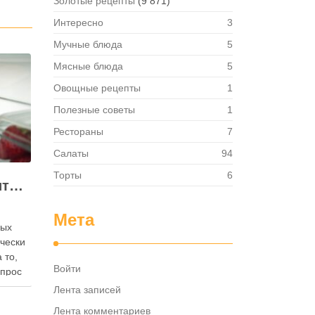
Золотые рецепты
(9 871)
Интересно
3
Мучные блюда
5
Мясные блюда
5
Овощные рецепты
1
Полезные советы
1
Рестораны
7
Салаты
94
Торты
6
Как правильно хранить яйца: в холодильнике или на полке?
Мета
ных
ически
 то,
Войти
опрос
 где
Лента записей
— в
Лента комментариев