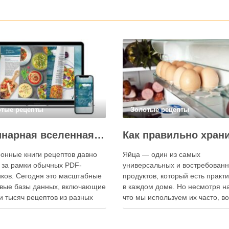
отые рецепты
Золотые рецепты
Кулинарная вселенная в цифре: топ-3 самых больших электронных книг рецептов
онные книги рецептов давно
Яйца — один из самых
 за рамки обычных PDF-
универсальных и востребован
ков. Сегодня это масштабные
продуктов, который есть практ
вые базы данных, включающие
в каждом доме. Но несмотря на
и тысяч рецептов из разных
что мы используем их часто, в
мира, с подробными
хранения остаётся актуальным:
кциями, фото и
всё-таки лучше держать яйца 