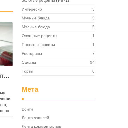
Золотые рецепты
(9 871)
Интересно
3
Мучные блюда
5
Мясные блюда
5
Овощные рецепты
1
Полезные советы
1
Рестораны
7
Салаты
94
Торты
6
Как правильно хранить яйца: в холодильнике или на полке?
Мета
ных
ически
 то,
Войти
опрос
 где
Лента записей
— в
Лента комментариев