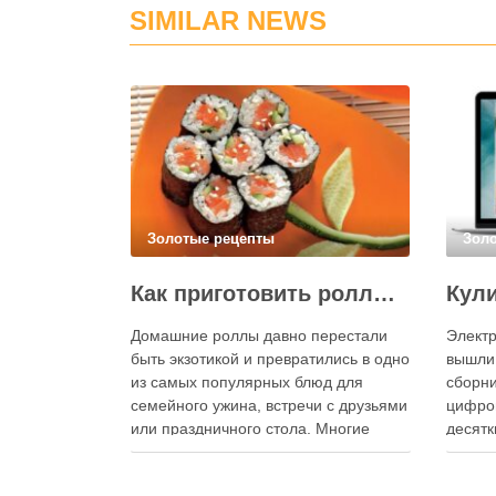
SIMILAR NEWS
Золотые рецепты
Зол
Как приготовить роллы в домашних условиях?
Домашние роллы давно перестали
Электр
быть экзотикой и превратились в одно
вышли
из самых популярных блюд для
сборни
семейного ужина, встречи с друзьями
цифро
или праздничного стола. Многие
десятк
считают, что приготовление японских
стран 
роллов требует профессиональных
инстру