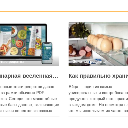
отые рецепты
Золотые рецепты
Кулинарная вселенная в цифре: топ-3 самых больших электронных книг рецептов
онные книги рецептов давно
Яйца — один из самых
 за рамки обычных PDF-
универсальных и востребован
ков. Сегодня это масштабные
продуктов, который есть практ
вые базы данных, включающие
в каждом доме. Но несмотря на
и тысяч рецептов из разных
что мы используем их часто, в
мира, с подробными
хранения остаётся актуальным:
кциями, фото и
всё-таки лучше держать яйца 