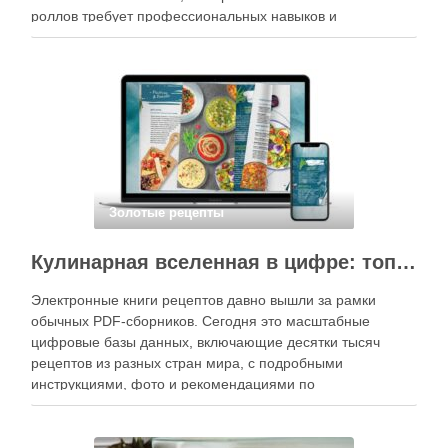
роллов требует профессиональных навыков и
специального оборудования, однако на практике сделать
вкусные и аккуратные роллы можно даже на обычной
кухне. Главное — …
Золотые рецепты
Кулинарная вселенная в цифре: топ-3 самых больших электронных книг рецептов
Электронные книги рецептов давно вышли за рамки
обычных PDF-сборников. Сегодня это масштабные
цифровые базы данных, включающие десятки тысяч
рецептов из разных стран мира, с подробными
инструкциями, фото и рекомендациями по
приготовлению. В отличие от печатных изданий,
электронные форматы позволяют постоянно обновлять
контент, расширять коллекции блюд и добавлять новые