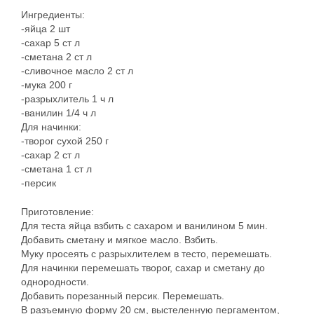
Ингредиенты:
-яйца 2 шт
-сахар 5 ст л
-сметана 2 ст л
-сливочное масло 2 ст л
-мука 200 г
-разрыхлитель 1 ч л
-ванилин 1/4 ч л
Для начинки:
-творог сухой 250 г
-сахар 2 ст л
-сметана 1 ст л
-персик
Приготовление:
Для теста яйца взбить с сахаром и ванилином 5 мин.
Добавить сметану и мягкое масло. Взбить.
Муку просеять с разрыхлителем в тесто, перемешать.
Для начинки перемешать творог, сахар и сметану до
однородности.
Добавить порезанный персик. Перемешать.
В разъемную форму 20 см, выстеленную пергаментом,