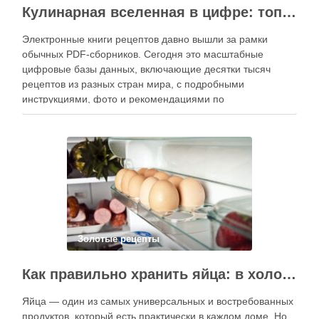
Кулинарная вселенная в цифре: топ-3 самых больших электронных книг рецептов
Электронные книги рецептов давно вышли за рамки
обычных PDF-сборников. Сегодня это масштабные
цифровые базы данных, включающие десятки тысяч
рецептов из разных стран мира, с подробными
инструкциями, фото и рекомендациями по
приготовлению. В отличие от печатных изданий,
электронные форматы позволяют постоянно обновлять
контент, расширять коллекции блюд и добавлять новые
функции. Ниже …
Золотые рецепты
Как правильно хранить яйца: в холодильнике или на полке?
Яйца — один из самых универсальных и востребованных
продуктов, который есть практически в каждом доме. Но