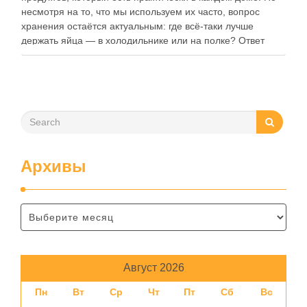
несмотря на то, что мы используем их часто, вопрос
хранения остаётся актуальным: где всё-таки лучше
держать яйца — в холодильнике или на полке? Ответ
зависит от нескольких факторов, включая температуру
помещения, частоту использования продукта …
Архивы
Август 2026
Пн
Вт
Ср
Чт
Пт
Сб
Вс