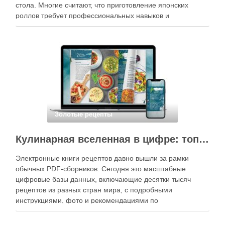
стола. Многие считают, что приготовление японских
роллов требует профессиональных навыков и
специального оборудования, однако на практике сделать
вкусные и аккуратные роллы можно даже на обычной
кухне. Главное — …
Золотые рецепты
Кулинарная вселенная в цифре: топ-3 самых больших электронных книг рецептов
Электронные книги рецептов давно вышли за рамки
обычных PDF-сборников. Сегодня это масштабные
цифровые базы данных, включающие десятки тысяч
рецептов из разных стран мира, с подробными
инструкциями, фото и рекомендациями по
приготовлению. В отличие от печатных изданий,
электронные форматы позволяют постоянно обновлять