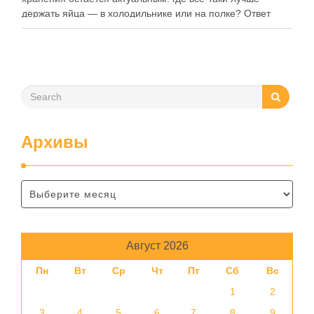
держать яйца — в холодильнике или на полке? Ответ
зависит от нескольких факторов, включая температуру
помещения, частоту использования продукта …
Архивы
Август 2026
Пн
Вт
Ср
Чт
Пт
Сб
Вс
1
2
3
4
5
6
7
8
9