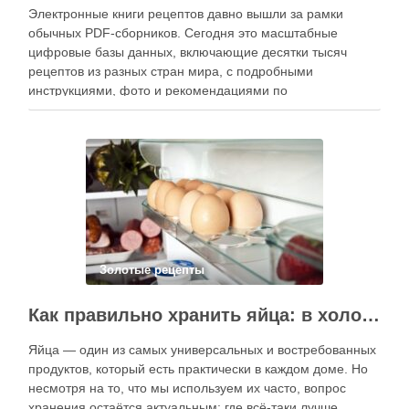
Электронные книги рецептов давно вышли за рамки
обычных PDF-сборников. Сегодня это масштабные
цифровые базы данных, включающие десятки тысяч
рецептов из разных стран мира, с подробными
инструкциями, фото и рекомендациями по
приготовлению. В отличие от печатных изданий,
электронные форматы позволяют постоянно обновлять
контент, расширять коллекции блюд и добавлять новые
функции. Ниже …
Золотые рецепты
Как правильно хранить яйца: в холодильнике или на полке?
Яйца — один из самых универсальных и востребованных
продуктов, который есть практически в каждом доме. Но
несмотря на то, что мы используем их часто, вопрос
хранения остаётся актуальным: где всё-таки лучше