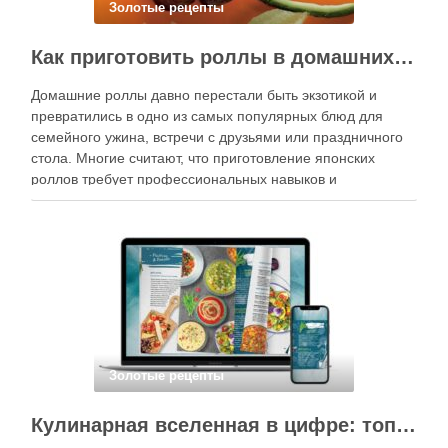
Золотые рецепты
Как приготовить роллы в домашних условиях?
Домашние роллы давно перестали быть экзотикой и
превратились в одно из самых популярных блюд для
семейного ужина, встречи с друзьями или праздничного
стола. Многие считают, что приготовление японских
роллов требует профессиональных навыков и
специального оборудования, однако на практике сделать
вкусные и аккуратные роллы можно даже на обычной
кухне. Главное — …
Золотые рецепты
Кулинарная вселенная в цифре: топ-3 самых больших электронных книг рецептов