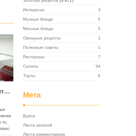
Золотые рецепты
(9 871)
Интересно
3
Мучные блюда
5
Мясные блюда
5
Овощные рецепты
1
Полезные советы
1
Рестораны
7
Салаты
94
Торты
6
Как правильно хранить яйца: в холодильнике или на полке?
Мета
ных
ически
Войти
 то,
Лента записей
опрос
Лента комментариев
 где