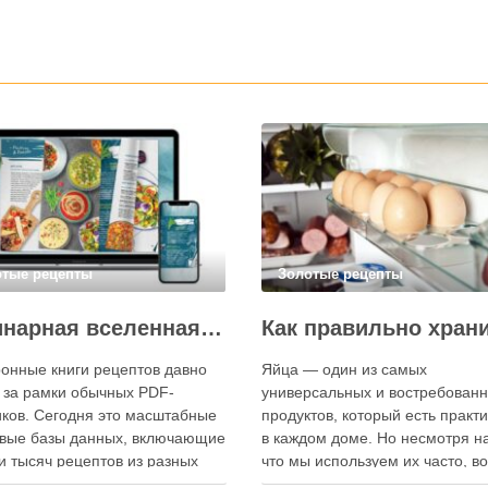
отые рецепты
Золотые рецепты
Кулинарная вселенная в цифре: топ-3 самых больших электронных книг рецептов
онные книги рецептов давно
Яйца — один из самых
 за рамки обычных PDF-
универсальных и востребован
ков. Сегодня это масштабные
продуктов, который есть практ
вые базы данных, включающие
в каждом доме. Но несмотря на
и тысяч рецептов из разных
что мы используем их часто, в
мира, с подробными
хранения остаётся актуальным: