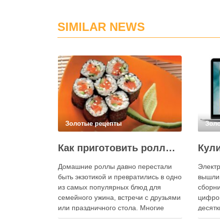
SIMILAR NEWS
Золотые рецепты
Зол
Как приготовить роллы в домашних условиях?
Домашние роллы давно перестали
Электр
быть экзотикой и превратились в одно
вышли
из самых популярных блюд для
сборни
семейного ужина, встречи с друзьями
цифро
или праздничного стола. Многие
десятк
считают, что приготовление японских
стран 