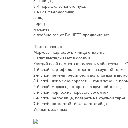
3 -4 яйца ;
3-4 перышка зеленого лука;
10-12 шт чернослива;
соль,
перец,
майонез,,
а вообще всё от ВАШЕГО предпочтения.
Приготовление:
Морковь , картофель и яйца отварить.
Салат выкладывается слоями.
Каждый слой немного промазать майонезом —
1-й слой: картофель, потереть на крупной терке;
2-й слой: печень трески без масла, размять вилк
3-й слой: лук мелко порезать – лук я тоже не про
4-й слой: морковь, потереть на крупной терке;
5-й слой: чернослив порезать соломкой;
6-й слой: белок яйца, потереть на крупной терке;
7-й слой: на мелкой тёрке желток яйца
Украсить зеленью.