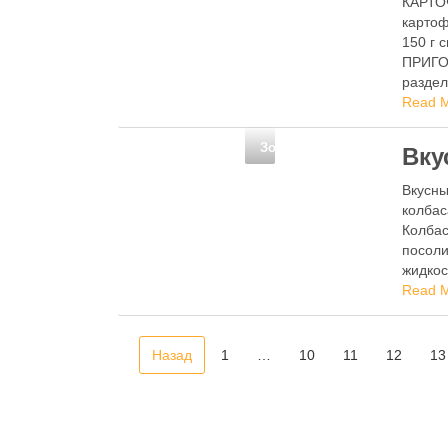
КАРТО
картоф
150 г 
ПРИГО
раздел
Read 
Золотые рецепты
Вку
Вкусны
колбас
Колбас
посоли
жидкос
Read 
Назад
1
…
10
11
12
13