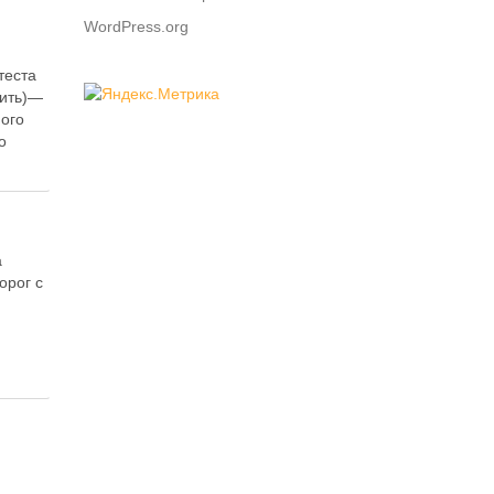
WordPress.org
теста
зить)—
ого
о
а
орог с