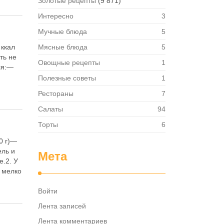
Золотые рецепты
(9 871)
Интересно
3
Мучные блюда
5
 ккал
Мясные блюда
5
ть не
Овощные рецепты
1
ся:—
Полезные советы
1
Рестораны
7
Салаты
94
Торты
6
0 г)—
ель и
Мета
е.2. У
и мелко
Войти
Лента записей
Лента комментариев