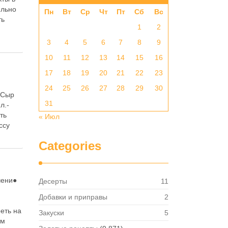
ильно
Пн
Вт
Ср
Чт
Пт
Сб
Вс
ть
1
2
3
4
5
6
7
8
9
10
11
12
13
14
15
16
17
18
19
20
21
22
23
24
25
26
27
28
29
30
-Сыр
31
л.-
ть
« Июл
ссу
Categories
чени●
Десерты
11
Добавки и приправы
2
еть на
Закуски
5
ом