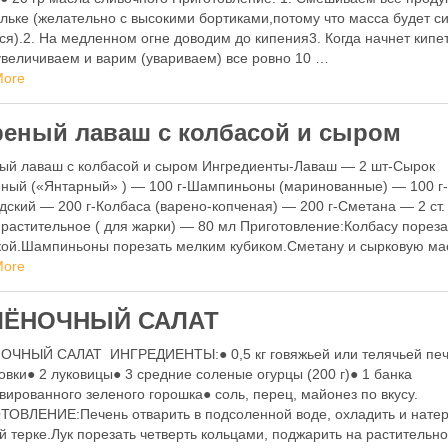
льке (желательно с высокими бортиками,потому что масса будет с
ся).2. На медленном огне доводим до кипения3. Когда начнет кипе
увеличиваем и варим (увариваем) все ровно 10 …
More
еный лаваш с колбасой и сыром
ый лаваш с колбасой и сыром Ингредиенты-Лаваш — 2 шт-Сырок
ный («Янтарный» ) — 100 г-Шампиньоны (маринованные) — 100 г
дский — 200 г-Колбаса (варено-копченая) — 200 г-Сметана — 2 ст. 
растительное ( для жарки) — 80 мл Приготовление:Колбасу пореза
ой.Шампиньоны порезать мелким кубиком.Сметану и сырковую ма
ешать до …
More
ЧЁНОЧНЫЙ САЛАТ
ОЧНЫЙ САЛАТ ИНГРЕДИЕНТЫ:● 0,5 кг говяжьей или телячьей пе
овки● 2 луковицы● 3 средние соленые огурцы (200 г)● 1 банка
вированного зеленого горошка● соль, перец, майонез по вкусу.
ОВЛЕНИЕ:Печень отварить в подсоленной воде, охладить и натер
й терке.Лук порезать четверть кольцами, поджарить на растительн