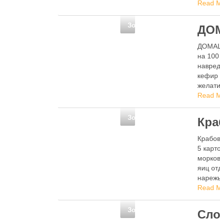
масле 
Read 
Золотые рецепты
ДО
ДОМАШН
на 100
навред
кефир 
желати
Read 
Золотые рецепты
Кра
Крабов
5 карт
морков
яиц от
нарежь
Read 
Золотые рецепты
Сло