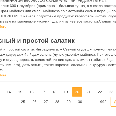
ФЕЛЬНАЯ ЗАПЕКАНКА СО СКУМБРИЕЙ ИНГРЕДИЕНТЫ:● 1 кг
еля● 600 г скумбрии (примерно 1 большая тушка, а я взяла полто
сыра● майонез или смесь майонеза со сметаной● соль и перец – по
ТОВЛЕНИЕ:Сначала подготовим продукты: картофель чистим, ску
ываем на маленькие кусочки, удаляя из нее все косточки.Ставим н
More
сный и простой салатик
й и простой салатик Ингредиенты: ● Свежий огурец,● полукопчена
а,● кукуруза,● 4 яйца,● зелень (лучок, укроп),● майонез. Приготовл
у и огурец порезать соломкой, из яиц сделать омлет (взбить яйца,
ть немного), дать остыть, также нарезать соломкой, с кукурузы слит
ть.
More
14
15
16
17
18
19
20
21
22
23
25
26
27
28
29
30
…
992