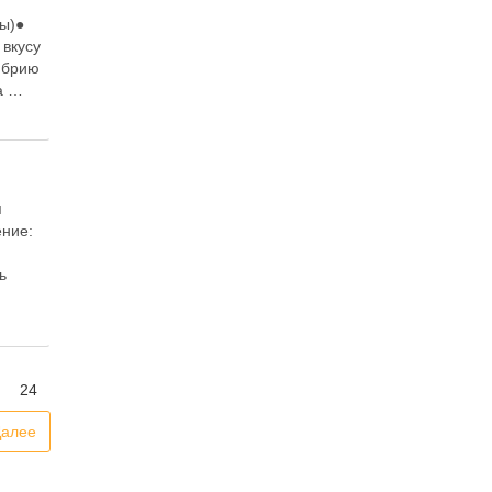
ры)●
 вкусу
мбрию
а …
я
ение:
ь
24
Далее