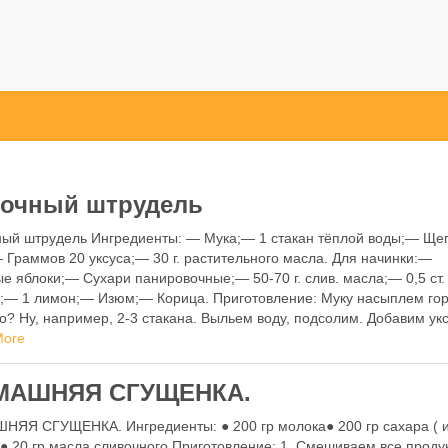
очный штрудель
ый штрудель Ингредиенты: — Мука;— 1 стакан тёплой воды;— Ще
 Граммов 20 уксуса;— 30 г. растительного масла. Для начинки:—
е яблоки;— Сухари панировочные;— 50-70 г. слив. масла;— 0,5 ст.
;— 1 лимон;— Изюм;— Корица. Приготовление: Муку насыплем гор
о? Ну, например, 2-3 стакана. Выльем воду, подсолим. Добавим укс
жко …
More
МАШНЯЯ СГУЩЕНКА.
ЯЯ СГУЩЕНКА. Ингредиенты: ● 200 гр молока● 200 гр сахара ( 
● 20 гр масла сливочного Приготовление: 1. Смешиваем все проду