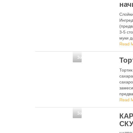
нач
Слойки
Ингред
(предв
3-5 ст
муки д
отжат
Read 
Золотые рецепты
Тор
Тортик
сахара
сахаро
замеси
предва
Read 
Золотые рецепты
КА
СК