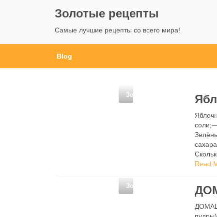
Золотые рецепты
Самые лучшие рецепты со всего мира!
Blog
Золотые рецепты
Ябл
Яблочн
соли;—
Зелёны
сахара
Скольк
Немно
Read 
Золотые рецепты
ДО
ДОМАШН
пудры)