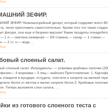
до прозрачности, добавить …
More
МАШНИЙ ЗЕФИР.
ИЙ ЗЕФИР. Низкокалорийный десерт, который содержит всего 80
 гр, легко приготовить самостоятельно. Кроме того что такая сладос
ит фигуре, она еще и безумно вкусная! Какие продукты понадобят
— 1 л;— сметана нежирная — 3/4 стакана;— сахар — 1 стакан;—
н — 2 ст. л;— вода …
More
бовый слоеный салат.
ый слоеный салат. Ингредиенты: — упаковка крабовых палочек (20
офелин— 4 морковки— 5 яиц— майонез Приготовление: 1. Картоф
ь отварите в мундире, остудите, очистите и натрите на мелкой терк
делите белок от желтка и мелко натрите белок.3. Крабовые палочк
те. Теперь выложите слои салата, …
More
йки из готового слоеного теста с