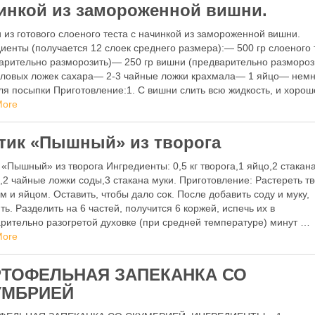
инкой из замороженной вишни.
 из готового слоеного теста с начинкой из замороженной вишни.
иенты (получается 12 слоек среднего размера):— 500 гр слоеного 
арительно разморозить)— 250 гр вишни (предварительно разморо
оловых ложек сахара— 2-3 чайные ложки крахмала— 1 яйцо— немн
ля посыпки Приготовление:1. С вишни слить всю жидкость, и хорош
ь …
More
тик «Пышный» из творога
 «Пышный» из творога Ингредиенты: 0,5 кг творога,1 яйцо,2 стакан
,2 чайные ложки соды,3 стакана муки. Приготовление: Растереть тв
м и яйцом. Оставить, чтобы дало сок. После добавить соду и муку,
ть. Разделить на 6 частей, получится 6 коржей, испечь их в
рительно разогретой духовке (при средней температуре) минут …
More
РТОФЕЛЬНАЯ ЗАПЕКАНКА СО
УМБРИЕЙ