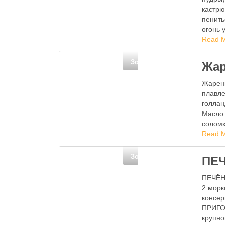
кастрю
пенить
огонь 
Read 
Золотые рецепты
Жар
Жарен
плавле
голлан
Масло 
соломк
перем
Read 
Золотые рецепты
ПЕ
ПЕЧЁН
2 морк
консер
ПРИГОТ
крупно