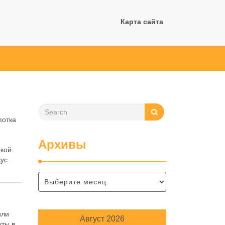
Карта сайта
потка
Архивы
кой.
ус.
или
Август 2026
кты в