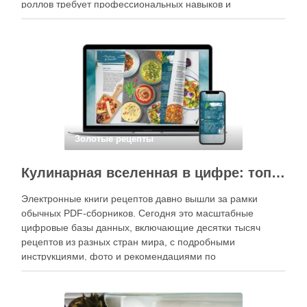
роллов требует профессиональных навыков и
специального оборудования, однако на практике сделать
вкусные и аккуратные роллы можно даже на обычной
кухне. Главное — …
Золотые рецепты
Кулинарная вселенная в цифре: топ-3 самых больших электронных книг рецептов
Электронные книги рецептов давно вышли за рамки
обычных PDF-сборников. Сегодня это масштабные
цифровые базы данных, включающие десятки тысяч
рецептов из разных стран мира, с подробными
инструкциями, фото и рекомендациями по
приготовлению. В отличие от печатных изданий,
электронные форматы позволяют постоянно обновлять
контент, расширять коллекции блюд и добавлять новые