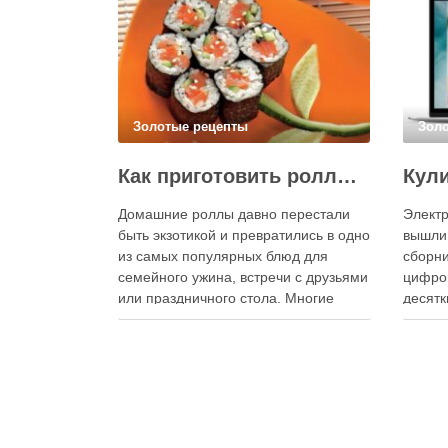
Золотые рецепты
Зол
Как приготовить роллы в домашних условиях?
Домашние роллы давно перестали
Электр
быть экзотикой и превратились в одно
вышли
из самых популярных блюд для
сборни
семейного ужина, встречи с друзьями
цифро
или праздничного стола. Многие
десятк
считают, что приготовление японских
стран 
роллов требует профессиональных
инстру
навыков и специального
реком
оборудования, однако на практике
В отли
сделать вкусные и аккуратные роллы
элект
можно даже на обычной кухне.
постоя
Главное — …
расшир