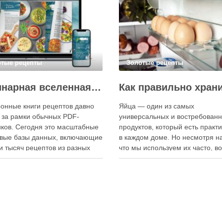
отые рецепты
Золотые рецепты
Кулинарная вселенная в цифре: топ-3 самых больших электронных книг рецептов
онные книги рецептов давно
Яйца — один из самых
 за рамки обычных PDF-
универсальных и востребован
ков. Сегодня это масштабные
продуктов, который есть практ
вые базы данных, включающие
в каждом доме. Но несмотря на
и тысяч рецептов из разных
что мы используем их часто, в
мира, с подробными
хранения остаётся актуальным:
кциями, фото и
всё-таки лучше держать яйца 
ендациями по приготовлению.
холодильнике или на полке? О
чие от печатных изданий,
зависит от нескольких факторо
ронные форматы позволяют
включая температуру помещен
нно обновлять контент,
частоту использования продук
ять коллекции блюд и