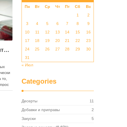
Пн
Вт
Ср
Чт
Пт
Сб
Вс
1
2
3
4
5
6
7
8
9
10
11
12
13
14
15
16
17
18
19
20
21
22
23
Как правильно хранить яйца: в холодильнике или на полке?
24
25
26
27
28
29
30
31
« Июл
ных
ически
 то,
Categories
опрос
 где
— в
Десерты
11
твет
в,
Добавки и приправы
2
ия,
Закуски
5
та …