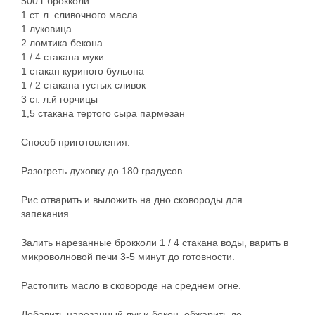
500 г брокколи
1 ст. л. сливочного масла
1 луковица
2 ломтика бекона
1 / 4 стакана муки
1 стакан куриного бульона
1 / 2 стакана густых сливок
3 ст. л.й горчицы
1,5 стакана тертого сыра пармезан
Способ приготовления:
Разогреть духовку до 180 градусов.
Рис отварить и выложить на дно сковороды для
запекания.
Залить нарезанные брокколи 1 / 4 стакана воды, варить в
микроволновой печи 3-5 минут до готовности.
Растопить масло в сковороде на среднем огне.
Добавить нарезанный лук и бекон, обжарить до