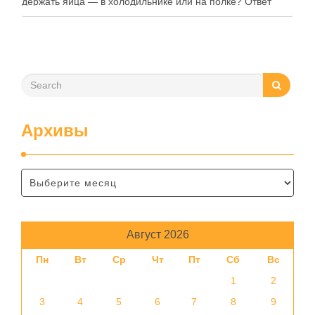
держать яйца — в холодильнике или на полке? Ответ
зависит от нескольких факторов, включая температуру
помещения, частоту использования продукта …
Архивы
Август 2026
Пн
Вт
Ср
Чт
Пт
Сб
Вс
1
2
3
4
5
6
7
8
9