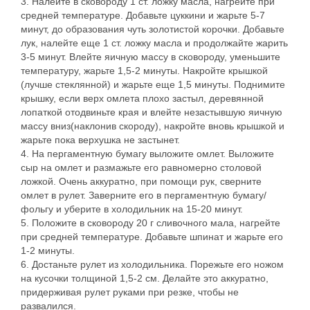
3. Налейте в сковороду 1 ст. ложку масла, нагрейте при
средней температуре. Добавьте цуккини и жарьте 5-7
минут, до образования чуть золотистой корочки. Добавьте
лук, налейте еще 1 ст. ложку масла и продолжайте жарить
3-5 минут. Влейте яичную массу в сковороду, уменьшите
температуру, жарьте 1,5-2 минуты. Накройте крышкой
(лучше стеклянной) и жарьте еще 1,5 минуты. Поднимите
крышку, если верх омлета плохо застыл, деревянной
лопаткой отодвиньте края и влейте незастывшую яичную
массу вниз(наклонив скороду), накройте вновь крышкой и
жарьте пока верхушка не застынет.
4. На пергаментную бумагу выложите омлет. Выложите
сыр на омлет и размажьте его равномерно столовой
ложкой. Очень аккуратно, при помощи рук, сверните
омлет в рулет. Заверните его в пергаментную бумагу/
фольгу и уберите в холодильник на 15-20 минут.
5. Положите в сковороду 20 г сливочного мала, нагрейте
при средней температуре. Добавьте шпинат и жарьте его
1-2 минуты.
6. Достаньте рулет из холодильника. Порежьте его ножом
на кусочки толщиной 1,5-2 см. Делайте это аккуратно,
придерживая рулет руками при резке, чтобы не
развалился.