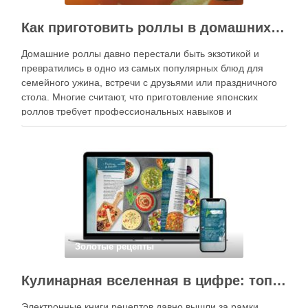
Как приготовить роллы в домашних условиях?
Домашние роллы давно перестали быть экзотикой и
превратились в одно из самых популярных блюд для
семейного ужина, встречи с друзьями или праздничного
стола. Многие считают, что приготовление японских
роллов требует профессиональных навыков и
специального оборудования, однако на практике сделать
вкусные и аккуратные роллы можно даже на обычной
кухне. Главное — …
Золотые рецепты
Кулинарная вселенная в цифре: топ-3 самых больших электронных книг рецептов
Электронные книги рецептов давно вышли за рамки