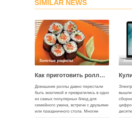
SIMILAR NEWS
Золотые рецепты
Зол
Как приготовить роллы в домашних условиях?
Домашние роллы давно перестали
Электр
быть экзотикой и превратились в одно
вышли
из самых популярных блюд для
сборни
семейного ужина, встречи с друзьями
цифро
или праздничного стола. Многие
десятк
считают, что приготовление японских
стран 
роллов требует профессиональных
инстру
навыков и специального
реком