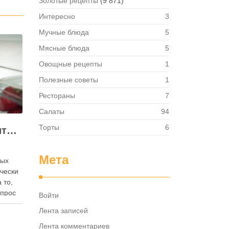
Золотые рецепты
(9 871)
Интересно
3
Мучные блюда
5
Мясные блюда
5
Овощные рецепты
1
Полезные советы
1
Рестораны
7
Салаты
94
Торты
6
Как правильно хранить яйца: в холодильнике или на полке?
Мета
ных
ически
 то,
опрос
Войти
 где
Лента записей
— в
твет
Лента комментариев