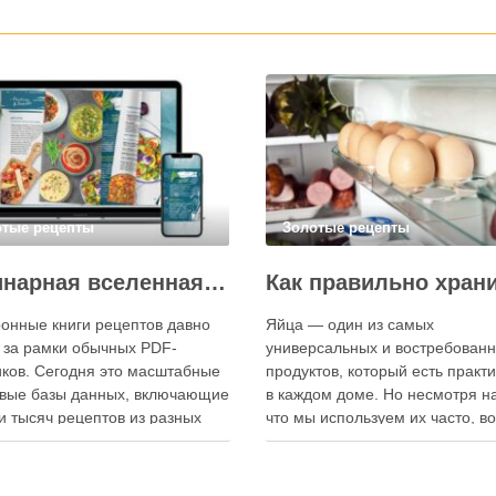
отые рецепты
Золотые рецепты
Кулинарная вселенная в цифре: топ-3 самых больших электронных книг рецептов
онные книги рецептов давно
Яйца — один из самых
 за рамки обычных PDF-
универсальных и востребован
ков. Сегодня это масштабные
продуктов, который есть практ
вые базы данных, включающие
в каждом доме. Но несмотря на
и тысяч рецептов из разных
что мы используем их часто, в
мира, с подробными
хранения остаётся актуальным:
кциями, фото и
всё-таки лучше держать яйца 
ендациями по приготовлению.
холодильнике или на полке? О