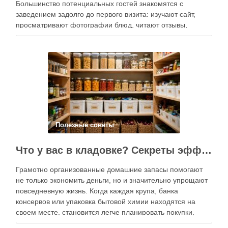
Большинство потенциальных гостей знакомятся с
заведением задолго до первого визита: изучают сайт,
просматривают фотографии блюд, читают отзывы,
оценивают интерьер, сравнивают цены и даже смотрят
публикации в социальных сетях. Именно поэтому онлайн-
продвижение становится одним из ключевых
инструментов увеличения посещаемости, повышения …
Полезные советы
Что у вас в кладовке? Секреты эффективного планирования запасов
Грамотно организованные домашние запасы помогают
не только экономить деньги, но и значительно упрощают
повседневную жизнь. Когда каждая крупа, банка
консервов или упаковка бытовой химии находятся на
своем месте, становится легче планировать покупки,
готовить блюда и избегать лишних расходов.