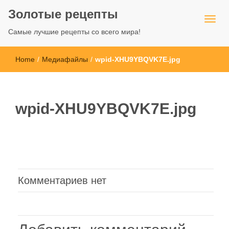
Золотые рецепты
Самые лучшие рецепты со всего мира!
Home
/
Медиафайлы
/
wpid-XHU9YBQVK7E.jpg
wpid-XHU9YBQVK7E.jpg
Комментариев нет