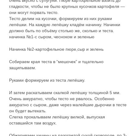
очень вкусно с сулугуни. Пюре картофельное взбить до
гладкости, чтобы не было крупных кусочков картофеля —
они могут порвать тесто.
Тесто делим на кусочки, формируем из них руками
лепёшки. На каждую лепёшку кладём начинку. Начинки
должно быть по объёму столько же, сколько и теста.
начинка №1-с сыром, чесноком и зеленью
Начинка №2-картофельное пюре,сыр и зелень
Собираем края теста в “мешочек” и тщательно
защипываем.
Руками формируем из теста лепёшку.
И затем раскатываем скалкой лепёшку толщиной 5 мм.
Очень аккуратно, чтобы тесто не рвалось. Особенно
аккуратно с сыром, даже через малейшие дырочки в тесте
он будет вытекать.
Слегка прокалываем лепёшку вилкой, выпуская
оставшийся там воздух.
Обжариваем хичины на разогретой сухой сковороде, по 3-