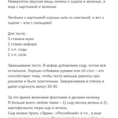
Невероятно вкусная вещь хичины с сыром и зеленью, и
еще с картошкой и зеленью
Лепёшки с картошкой хорошо шли со сметаной, а вот с
сыром – ели с пальцами!
Для теста:
3 стакана муки
1 стакан кефира
1 ч.л. соды
1 ч.л. соли
Замешиваем тесто. В кефир добавляем соду, потом всё
остальное. Хорошо отбиваем руками или об стол – это
способствует тому, чтобы тесто меньше рвалось при
раскатке и было эластичным. Заворачиваем в плёнку и
даём отдохнуть минут 30-40.
За это время включаем фантазию и делаем начинку.
Я больше всего люблю такие – 1).сыр,чеснок,зелень и 2).
картофельное пюре,сыр и зелень.
Сыр можно брать «Эдам», «Российский» и т.п., а еще