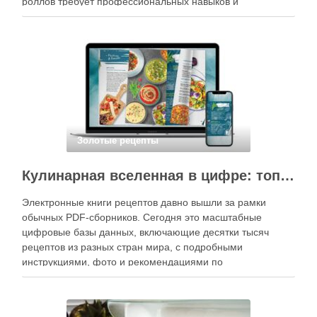
роллов требует профессиональных навыков и
специального оборудования, однако на практике сделать
вкусные и аккуратные роллы можно даже на обычной
кухне. Главное — …
Золотые рецепты
Кулинарная вселенная в цифре: топ-3 самых больших электронных книг рецептов
Электронные книги рецептов давно вышли за рамки
обычных PDF-сборников. Сегодня это масштабные
цифровые базы данных, включающие десятки тысяч
рецептов из разных стран мира, с подробными
инструкциями, фото и рекомендациями по
приготовлению. В отличие от печатных изданий,
электронные форматы позволяют постоянно обновлять
контент, расширять коллекции блюд и добавлять новые