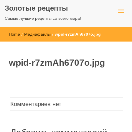
Золотые рецепты
Самые лучшие рецепты со всего мира!
Home
/
Медиафайлы
/
wpid-r7zmAh6707o.jpg
wpid-r7zmAh6707o.jpg
Комментариев нет