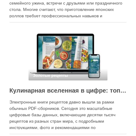
семейного ужина, встречи с друзьями или праздничного
стола. Многие считают, что приготовление японских
роллов требует профессиональных навыков и
специального оборудования, однако на практике сделать
вкусные и аккуратные роллы можно даже на обычной
кухне. Главное — …
Золотые рецепты
Кулинарная вселенная в цифре: топ-3 самых больших электронных книг рецептов
Электронные книги рецептов давно вышли за рамки
обычных PDF-сборников. Сегодня это масштабные
цифровые базы данных, включающие десятки тысяч
рецептов из разных стран мира, с подробными
инструкциями, фото и рекомендациями по
приготовлению. В отличие от печатных изданий,