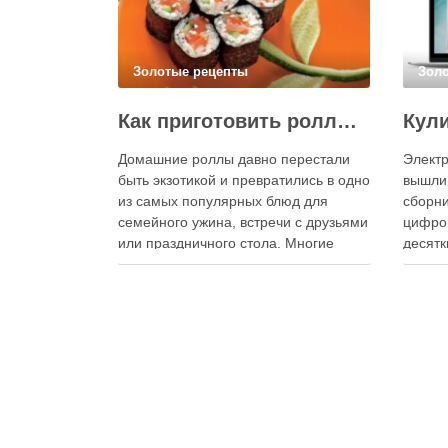
Золотые рецепты
Зол
Как приготовить роллы в домашних условиях?
Домашние роллы давно перестали
Электр
быть экзотикой и превратились в одно
вышли
из самых популярных блюд для
сборни
семейного ужина, встречи с друзьями
цифро
или праздничного стола. Многие
десятк
считают, что приготовление японских
стран 
роллов требует профессиональных
инстру
навыков и специального
реком
оборудования, однако на практике
В отли
сделать вкусные и аккуратные роллы
элект
можно даже на обычной кухне.
постоя
Главное — …
расшир
добав