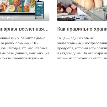
отые рецепты
Золотые рецепты
Кулинарная вселенная в цифре: топ-3 самых больших электронных книг рецептов
онные книги рецептов давно
Яйца — один из самых
 за рамки обычных PDF-
универсальных и востребован
ков. Сегодня это масштабные
продуктов, который есть практ
вые базы данных, включающие
в каждом доме. Но несмотря на
и тысяч рецептов из разных
что мы используем их часто, в
мира, с подробными
хранения остаётся актуальным:
кциями, фото и
всё-таки лучше держать яйца 
ендациями по приготовлению.
холодильнике или на полке? О
чие от печатных изданий,
зависит от нескольких факторо
ронные форматы позволяют
включая температуру помещен
нно обновлять контент,
частоту использования продук
ять коллекции блюд и
лять новые функции. Ниже …