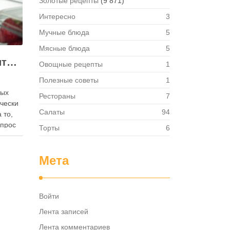
Золотые рецепты
(9 871)
Интересно
3
Мучные блюда
5
Мясные блюда
5
Как правильно хранить яйца: в холодильнике или на полке?
Овощные рецепты
1
Полезные советы
1
ных
Рестораны
7
ически
Салаты
94
 то,
опрос
Торты
6
 где
— в
твет
Мета
в,
ия,
та …
Войти
Лента записей
Лента комментариев