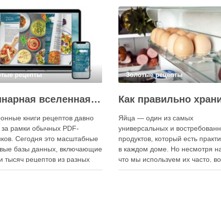
отые рецепты
Золотые рецепты
Кулинарная вселенная в цифре: топ-3 самых больших электронных книг рецептов
онные книги рецептов давно
Яйца — один из самых
 за рамки обычных PDF-
универсальных и востребован
ков. Сегодня это масштабные
продуктов, который есть практ
вые базы данных, включающие
в каждом доме. Но несмотря на
и тысяч рецептов из разных
что мы используем их часто, в
мира, с подробными
хранения остаётся актуальным:
кциями, фото и
всё-таки лучше держать яйца 
ендациями по приготовлению.
холодильнике или на полке? О
чие от печатных изданий,
зависит от нескольких факторо
ронные форматы позволяют
включая температуру помещен