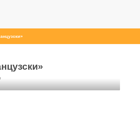
анцузски»
нцузски»
ы