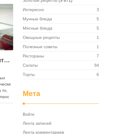
Золотые рецепты
(9 871)
Интересно
3
Мучные блюда
5
Мясные блюда
5
Овощные рецепты
1
Полезные советы
1
Рестораны
7
Как правильно хранить яйца: в холодильнике или на полке?
Салаты
94
Торты
6
ных
ически
 то,
Мета
опрос
 где
— в
Войти
твет
в,
Лента записей
ия,
Лента комментариев