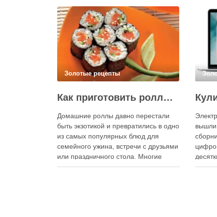
Золотые рецепты
Зол
Как приготовить роллы в домашних условиях?
Домашние роллы давно перестали
Электр
быть экзотикой и превратились в одно
вышли
из самых популярных блюд для
сборни
семейного ужина, встречи с друзьями
цифро
или праздничного стола. Многие
десятк
считают, что приготовление японских
стран 
роллов требует профессиональных
инстру
навыков и специального
реком
оборудования, однако на практике
В отли
сделать вкусные и аккуратные роллы
элект