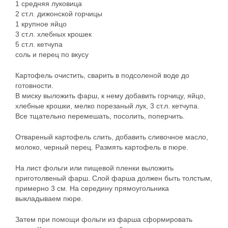
1 средняя луковица
2 ст.л. дижонской горчицы
1 крупное яйцо
3 ст.л. хлебных крошек
5 ст.л. кетчупа
соль и перец по вкусу
Картофель очистить, сварить в подсоленой воде до
готовности.
В миску выложить фарш, к нему добавить горчицу, яйцо,
хлебные крошки, мелко порезаный лук, 3 ст.л. кетчупа.
Все тщательно перемешать, посолить, поперчить.
Отвареный картофель слить, добавить сливочное масло,
молоко, черный перец. Размять картофель в пюре.
На лист фольги или пищевой пленки выложить
приготолвеный фарш. Слой фарша должен быть толстым,
примерно 3 см. На середину прямоугольника
выкладываем пюре.
Затем при помощи фольги из фарша сформировать