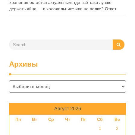
хранения остаётся актуальным: где всё-таки лучше
держать яйца — в холодильнике или на полке? Ответ
зависит от нескольких факторов, включая температуру
помещения, частоту использования продукта …
Архивы
Август 2026
Пн
Вт
Ср
Чт
Пт
Сб
Вс
1
2