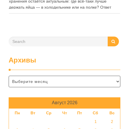
хранения остаётся актуальным: где всё-таки лучше
держать яйца — в холодильнике или на полке? Ответ
зависит от нескольких факторов, включая температуру
помещения, частоту использования продукта …
Архивы
Август 2026
Пн
Вт
Ср
Чт
Пт
Сб
Вс
1
2