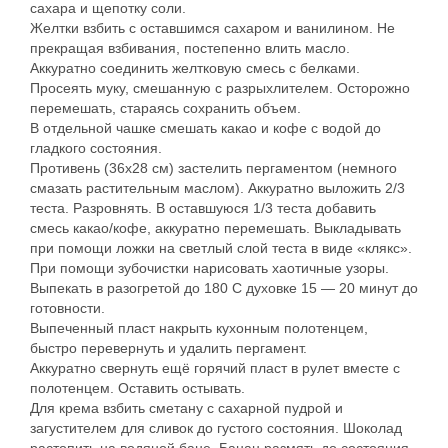
сахара и щепотку соли.
Желтки взбить с оставшимся сахаром и ванилином. Не
прекращая взбивания, постепенно влить масло.
Аккуратно соединить желтковую смесь с белками.
Просеять муку, смешанную с разрыхлителем. Осторожно
перемешать, стараясь сохранить объем.
В отдельной чашке смешать какао и кофе с водой до
гладкого состояния.
Противень (36х28 см) застелить пергаментом (немного
смазать растительным маслом). Аккуратно выложить 2/3
теста. Разровнять. В оставшуюся 1/3 теста добавить
смесь какао/кофе, аккуратно перемешать. Выкладывать
при помощи ложки на светлый слой теста в виде «клякс».
При помощи зубочистки нарисовать хаотичные узоры.
Выпекать в разогретой до 180 С духовке 15 — 20 минут до
готовности.
Выпеченный пласт накрыть кухонным полотенцем,
быстро перевернуть и удалить пергамент.
Аккуратно свернуть ещё горячий пласт в рулет вместе с
полотенцем. Оставить остывать.
Для крема взбить сметану с сахарной пудрой и
загустителем для сливок до густого состояния. Шоколад