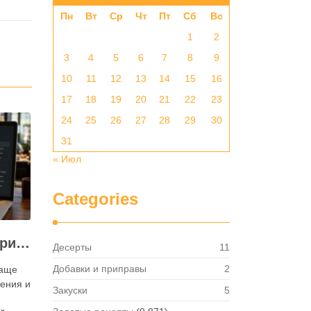
Пн
Вт
Ср
Чт
Пт
Сб
Вс
1
2
3
4
5
6
7
8
9
10
11
12
13
14
15
16
17
18
19
20
21
22
23
24
25
26
27
28
29
30
31
« Июл
Categories
Как посмотреть историю активности приложения для ресторана и зачем это нужно бизнесу
Десерты
11
Добавки и приправы
2
чаще
ения и
Закуски
5