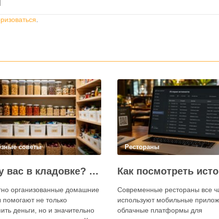
й
оризоваться
.
езные советы
Рестораны
Что у вас в кладовке? Секреты эффективного планирования запасов
тно организованные домашние
Современные рестораны все 
 помогают не только
используют мобильные прилож
ить деньги, но и значительно
облачные платформы для