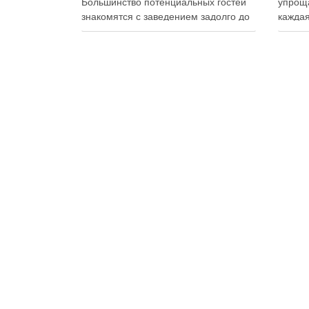
Большинство потенциальных гостей
упроща
знакомятся с заведением задолго до
каждая
первого визита: изучают сайт,
упаков
просматривают фотографии блюд,
на сво
читают отзывы, оценивают интерьер,
планир
сравнивают цены и даже смотрят
и избе
публикации в социальных сетях.
Совре
Именно поэтому онлайн-
продук
продвижение становится одним из
исключ
ключевых инструментов увеличения
к …
посещаемости, повышения …