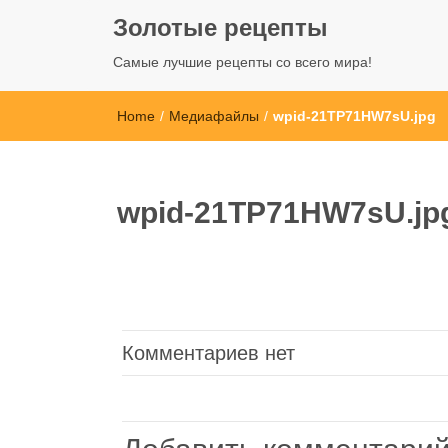
Золотые рецепты
Самые лучшие рецепты со всего мира!
Home
/
Медиафайлы
/
wpid-21TP71HW7sU.jpg
wpid-21TP71HW7sU.jp
Комментариев нет