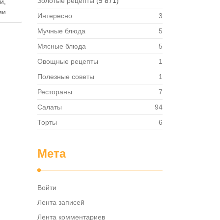
Золотые рецепты
(9 871)
й,
ми
Интересно
3
Мучные блюда
5
т
Мясные блюда
5
Овощные рецепты
1
я.
ствий
Полезные советы
1
Рестораны
7
боту
Салаты
94
ть …
Торты
6
Мета
Войти
Лента записей
Лента комментариев