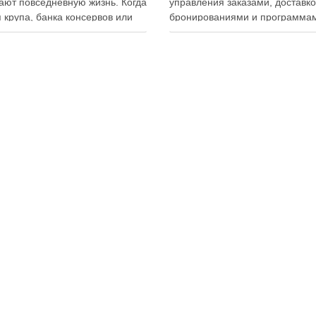
ют повседневную жизнь. Когда
управления заказами, доставко
 крупа, банка консервов или
бронированиями и программа
ка бытовой химии находятся
лояльности. Однако многие
ем месте, становится легче
владельцы заведений и
овать покупки, готовить блюда
администраторы не использую
гать лишних расходов.
важную функцию — просмотр
менный подход к хранению
истории активности приложени
тов давно перестал быть
Между тем именно журнал дей
ительно способом подготовки
помогает выявлять ошибки
персонала, контролировать ра
сотрудников, анализировать
поведение клиентов и повыша