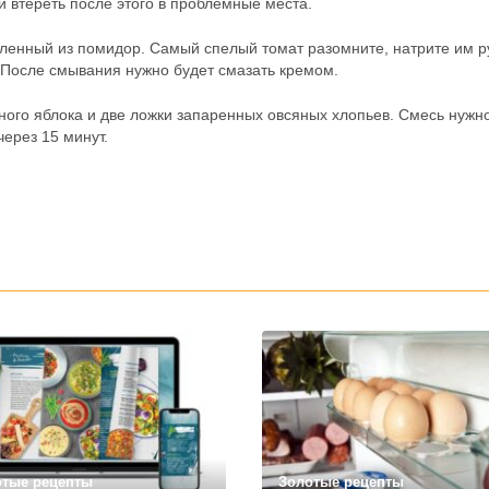
 втереть после этого в проблемные места.
овленный из помидор. Самый спелый томат разомните, натрите им р
. После смывания нужно будет смазать кремом.
еного яблока и две ложки запаренных овсяных хлопьев. Смесь нужн
через 15 минут.
отые рецепты
Золотые рецепты