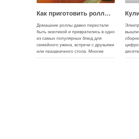
Как приготовить роллы в домашних условиях?
Домашние роллы давно перестали
Электр
быть экзотикой и превратились в одно
вышли
из самых популярных блюд для
сборни
семейного ужина, встречи с друзьями
цифро
или праздничного стола. Многие
десятк
считают, что приготовление японских
стран 
роллов требует профессиональных
инстру
навыков и специального
реком
оборудования, однако на практике
В отли
сделать вкусные и аккуратные роллы
элект
можно даже на обычной кухне.
постоя
Главное — …
расшир
добав