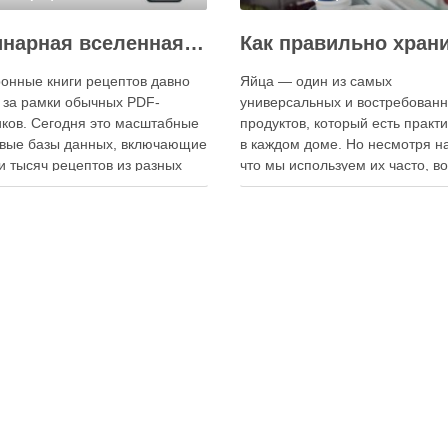
Кулинарная вселенная в цифре: топ-3 самых больших электронных книг рецептов
онные книги рецептов давно
Яйца — один из самых
 за рамки обычных PDF-
универсальных и востребован
ков. Сегодня это масштабные
продуктов, который есть практ
вые базы данных, включающие
в каждом доме. Но несмотря на
и тысяч рецептов из разных
что мы используем их часто, в
мира, с подробными
хранения остаётся актуальным:
кциями, фото и
всё-таки лучше держать яйца 
ендациями по приготовлению.
холодильнике или на полке? О
чие от печатных изданий,
зависит от нескольких факторо
ронные форматы позволяют
включая температуру помещен
нно обновлять контент,
частоту использования продук
ять коллекции блюд и
лять новые функции. Ниже …