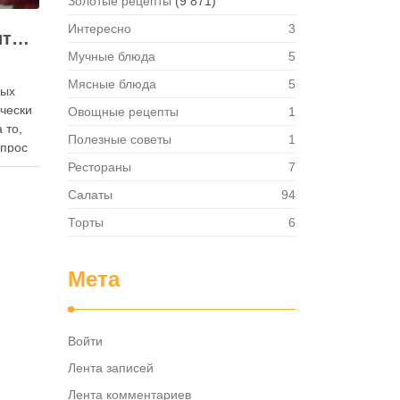
Золотые рецепты
(9 871)
Интересно
3
Как правильно хранить яйца: в холодильнике или на полке?
Мучные блюда
5
Мясные блюда
5
ных
ически
Овощные рецепты
1
 то,
Полезные советы
1
опрос
 где
Рестораны
7
— в
Салаты
94
твет
в,
Торты
6
ия,
та …
Мета
Войти
Лента записей
Лента комментариев