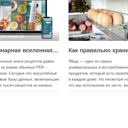
отые рецепты
Золотые рецепты
Кулинарная вселенная в цифре: топ-3 самых больших электронных книг рецептов
онные книги рецептов давно
Яйца — один из самых
 за рамки обычных PDF-
универсальных и востребован
ков. Сегодня это масштабные
продуктов, который есть практ
вые базы данных, включающие
в каждом доме. Но несмотря на
и тысяч рецептов из разных
что мы используем их часто, в
мира, с подробными
хранения остаётся актуальным:
кциями, фото и
всё-таки лучше держать яйца 
ендациями по приготовлению.
холодильнике или на полке? О
чие от печатных изданий,
зависит от нескольких факторо
ронные форматы позволяют
включая температуру помещен
нно обновлять контент,
частоту использования продук
ять коллекции блюд и