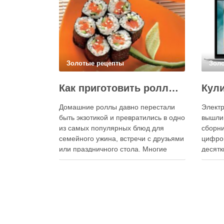
Золотые рецепты
Зол
Как приготовить роллы в домашних условиях?
Домашние роллы давно перестали
Электр
быть экзотикой и превратились в одно
вышли
из самых популярных блюд для
сборни
семейного ужина, встречи с друзьями
цифро
или праздничного стола. Многие
десятк
считают, что приготовление японских
стран 
роллов требует профессиональных
инстру
навыков и специального
реком
оборудования, однако на практике
В отли
сделать вкусные и аккуратные роллы
элект
можно даже на обычной кухне.
постоя
Главное — …
расшир