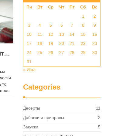
Пн
Вт
Ср
Чт
Пт
Сб
Вс
1
2
3
4
5
6
7
8
9
10
11
12
13
14
15
16
17
18
19
20
21
22
23
Как правильно хранить яйца: в холодильнике или на полке?
24
25
26
27
28
29
30
31
« Июл
ных
ически
 то,
Categories
опрос
 где
— в
Десерты
11
твет
в,
Добавки и приправы
2
ия,
Закуски
5
та …