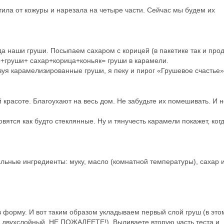
ила от кожуры и нарезала на четыре части. Сейчас мы будем их
а наши груши. Посыпаем сахаром с корицей (в пакетике так и прод
+груши+ сахар+корица+коньяк= груши в карамели.
уя карамелизированные груши, я пеку и пирог «Грушевое счастье»
 красоте. Благоухают на весь дом. Не забудьте их помешивать. И 
овятся как будто стеклянные. Ну и тянучесть карамели покажет, ког
ьные ингредиенты: муку, масло (комнатной температуры), сахар и
 форму. И вот таким образом укладываем первый слой груш (в это
те двухслойный, НЕ ПОЖАЛЕЕТЕ!). Выливаете вторую часть теста и