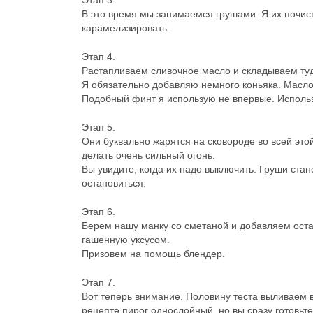
Этап 3.
В это время мы занимаемся грушами. Я их почист
карамелизировать.
Этап 4.
Растапливаем сливочное масло и складываем туд
Я обязательно добавляю немного коньяка. Масло
Подобный финт я использую не впервые. Использ
Этап 5.
Они буквально жарятся на сковороде во всей этой
делать очень сильный огонь.
Вы увидите, когда их надо выключить. Груши стан
остановиться.
Этап 6.
Берем нашу манку со сметаной и добавляем остал
гашенную уксусом.
Призовем на помощь блендер.
Этап 7.
Вот теперь внимание. Половину теста выливаем в
рецепте пирог однослойный, но вы сразу готовь