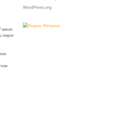
WordPress.org
У меня
ш пирог
лое.
отом