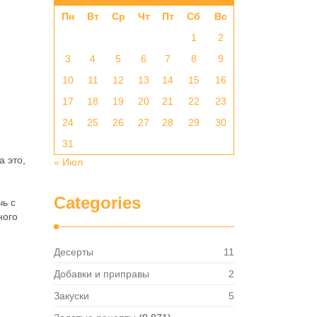
Пн
Вт
Ср
Чт
Пт
Сб
Вс
1
2
3
4
5
6
7
8
9
10
11
12
13
14
15
16
17
18
19
20
21
22
23
24
25
26
27
28
29
30
31
а это,
« Июл
Categories
чь с
ного
Десерты
11
Добавки и приправы
2
Закуски
5