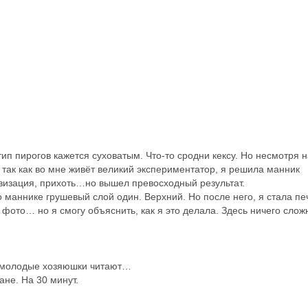
ип пирогов кажется суховатым. Что-то сродни кексу. Но несмотря н
 так как во мне живёт великий экспериментатор, я решила манник
визация, прихоть…но вышел превосходный результат.
 маннике грушевый слой один. Верхний. Но после него, я стала пе
 фото… но я смогу объяснить, как я это делала. Здесь ничего слож
и молодые хозяюшки читают…
не. На 30 минут.