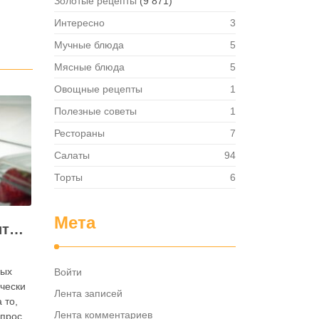
Золотые рецепты
(9 871)
Интересно
3
Мучные блюда
5
Мясные блюда
5
Овощные рецепты
1
Полезные советы
1
Рестораны
7
Салаты
94
Торты
6
Мета
Как правильно хранить яйца: в холодильнике или на полке?
ных
Войти
ически
Лента записей
 то,
Лента комментариев
опрос