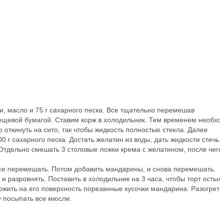
, масло и 75 г сахарного песка. Все тщательно перемешав
щевой бумагой. Ставим корж в холодильник. Тем временем необх
откинуть на сито, так чтобы жидкость полностью стекла. Далее
0 г сахарного песка. Достать желатин из воды, дать жидкости стечь
 Отдельно смешать 3 столовые ложки крема с желатином, после чег
все перемешать. Потом добавить мандарины, и снова перемешать.
 разровнять. Поставить в холодильник на 3 часа, чтобы торт осты
ожить на его поверхность порезанные кусочки мандарина. Разогрет
у посыпать все мюсли.