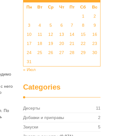
Пн
Вт
Ср
Чт
Пт
Сб
Вс
1
2
3
4
5
6
7
8
9
10
11
12
13
14
15
16
17
18
19
20
21
22
23
24
25
26
27
28
29
30
31
« Июл
одимо
Categories
 с него
о
Десерты
11
л. По
ь
Добавки и приправы
2
Закуски
5