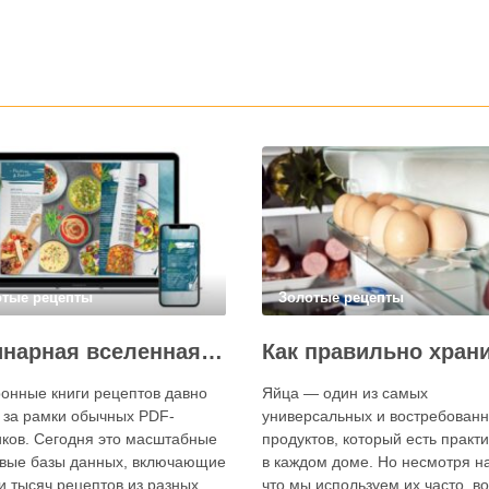
отые рецепты
Золотые рецепты
Кулинарная вселенная в цифре: топ-3 самых больших электронных книг рецептов
онные книги рецептов давно
Яйца — один из самых
 за рамки обычных PDF-
универсальных и востребован
ков. Сегодня это масштабные
продуктов, который есть практ
вые базы данных, включающие
в каждом доме. Но несмотря на
и тысяч рецептов из разных
что мы используем их часто, в