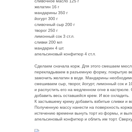
сливочное масло 125 г
желатин 16 г
мандарины 350 г
йогурт 300 г
сливочный сыр 200 г
творог 250 г
лимонный сок 3 ст.л.
сливки 200 мл
мандарин 4 шт.
апельсиновый конфитюр 4 ст.л.
Сделаем сначала корж. Для этого смешаем мюсли
перекладываем в разъемную форму, покрытую ве
замочить желатин в воде. Мандарины необходимо 
смешиваем сыр, творог, йогурт, лимонный сок и 10
и распустить его на медленном огне в кастрюле.
добавить весь оставшейся крем. И все охладить.
К застывшему крему добавить взбитые сливки и 
Полученную массу нанести на поверхность коржа и
истечению времени вынуть торт из формы, и выл
апельсиновый конфитюр и облить им торт. Сверх