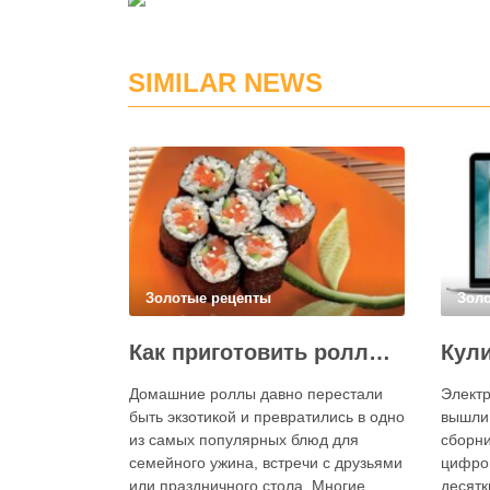
SIMILAR NEWS
Золотые рецепты
Зол
Как приготовить роллы в домашних условиях?
Домашние роллы давно перестали
Электр
быть экзотикой и превратились в одно
вышли
из самых популярных блюд для
сборни
семейного ужина, встречи с друзьями
цифро
или праздничного стола. Многие
десятк