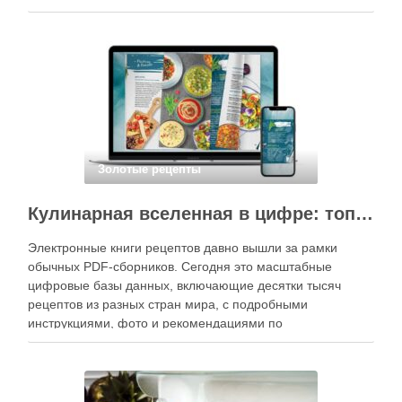
специального оборудования, однако на практике сделать
вкусные и аккуратные роллы можно даже на обычной
кухне. Главное — …
Золотые рецепты
Кулинарная вселенная в цифре: топ-3 самых больших электронных книг рецептов
Электронные книги рецептов давно вышли за рамки
обычных PDF-сборников. Сегодня это масштабные
цифровые базы данных, включающие десятки тысяч
рецептов из разных стран мира, с подробными
инструкциями, фото и рекомендациями по
приготовлению. В отличие от печатных изданий,
электронные форматы позволяют постоянно обновлять
контент, расширять коллекции блюд и добавлять новые
функции. Ниже …