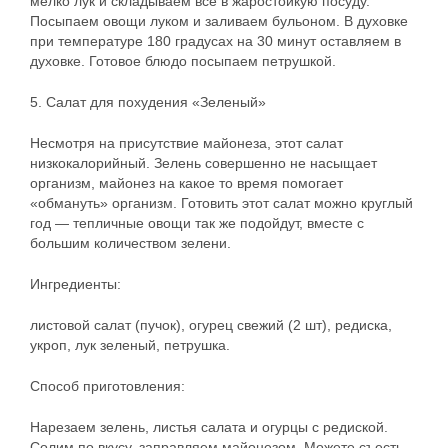
мелко лук и складываем все в жаростойкую посуду.
Посыпаем овощи луком и заливаем бульоном. В духовке
при температуре 180 градусах на 30 минут оставляем в
духовке. Готовое блюдо посыпаем петрушкой.
5. Салат для похудения «Зеленый»
Несмотря на присутствие майонеза, этот салат
низкокалорийный. Зелень совершенно не насыщает
организм, майонез на какое то время помогает
«обмануть» организм. Готовить этот салат можно круглый
год — тепличные овощи так же подойдут, вместе с
большим количеством зелени.
Ингредиенты:
листовой салат (пучок), огурец свежий (2 шт), редиска,
укроп, лук зеленый, петрушка.
Способ приготовления:
Нарезаем зелень, листья салата и огурцы с редиской.
Солим по вкусу, заправляем майонезом. Можете съесть