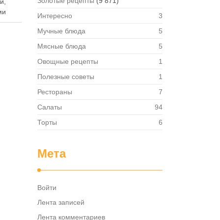
Золотые рецепты
(9 871)
й,
ми
Интересно
3
Мучные блюда
5
т
Мясные блюда
5
Овощные рецепты
1
я.
ствий
Полезные советы
1
Рестораны
7
боту
Салаты
94
ть …
Торты
6
Мета
Войти
Лента записей
Лента комментариев