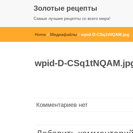
Золотые рецепты
Самые лучшие рецепты со всего мира!
Home
/
Медиафайлы
/
wpid-D-CSq1tNQAM.jpg
wpid-D-CSq1tNQAM.jp
Комментариев нет