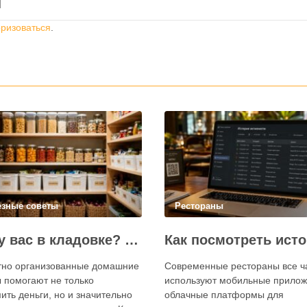
й
оризоваться
.
езные советы
Рестораны
Что у вас в кладовке? Секреты эффективного планирования запасов
тно организованные домашние
Современные рестораны все 
 помогают не только
используют мобильные прилож
ить деньги, но и значительно
облачные платформы для