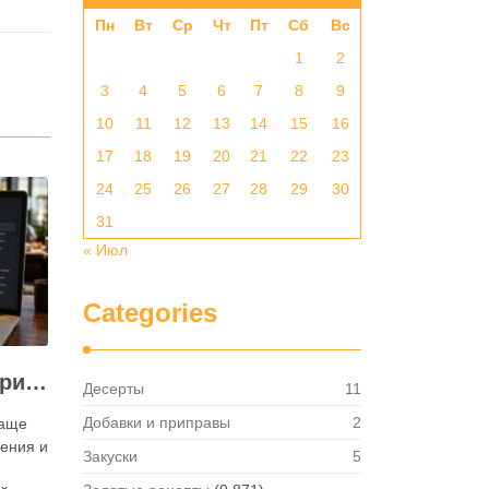
Пн
Вт
Ср
Чт
Пт
Сб
Вс
1
2
3
4
5
6
7
8
9
10
11
12
13
14
15
16
17
18
19
20
21
22
23
24
25
26
27
28
29
30
31
« Июл
Categories
Как посмотреть историю активности приложения для ресторана и зачем это нужно бизнесу
Десерты
11
Добавки и приправы
2
чаще
ения и
Закуски
5