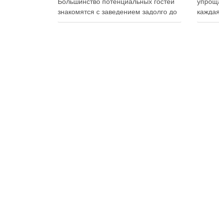
Большинство потенциальных гостей
упроща
знакомятся с заведением задолго до
каждая
первого визита: изучают сайт,
упаков
просматривают фотографии блюд,
на сво
читают отзывы, оценивают интерьер,
планир
сравнивают цены и даже смотрят
и избе
публикации в социальных сетях.
Совре
Именно поэтому онлайн-
продук
продвижение становится одним из
исключ
ключевых инструментов увеличения
к …
посещаемости, повышения …