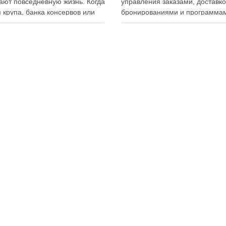
ют повседневную жизнь. Когда
управления заказами, доставко
 крупа, банка консервов или
бронированиями и программа
ка бытовой химии находятся
лояльности. Однако многие
ем месте, становится легче
владельцы заведений и
овать покупки, готовить блюда
администраторы не использую
гать лишних расходов.
важную функцию — просмотр
менный подход к хранению
истории активности приложени
тов давно перестал быть
Между тем именно журнал дей
ительно способом подготовки
помогает выявлять ошибки
персонала, контролировать ра
сотрудников, анализировать
поведение клиентов и повыша