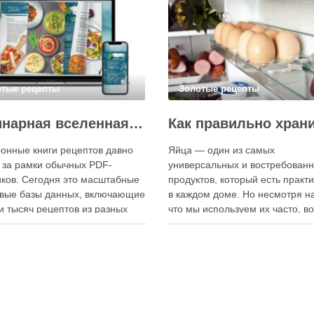
отые рецепты
Золотые рецепты
Кулинарная вселенная в цифре: топ-3 самых больших электронных книг рецептов
онные книги рецептов давно
Яйца — один из самых
 за рамки обычных PDF-
универсальных и востребован
ков. Сегодня это масштабные
продуктов, который есть практ
вые базы данных, включающие
в каждом доме. Но несмотря на
и тысяч рецептов из разных
что мы используем их часто, в
мира, с подробными
хранения остаётся актуальным:
кциями, фото и
всё-таки лучше держать яйца 
ендациями по приготовлению.
холодильнике или на полке? О
чие от печатных изданий,
зависит от нескольких факторо
ронные форматы позволяют
включая температуру помещен
нно обновлять контент,
частоту использования продук
ять коллекции блюд и