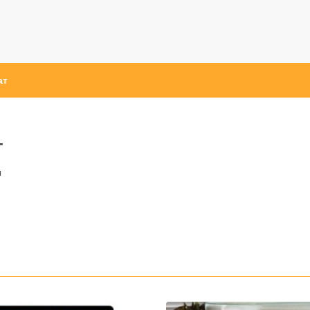
ат
т
ы