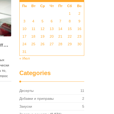
Пн
Вт
Ср
Чт
Пт
Сб
Вс
1
2
3
4
5
6
7
8
9
10
11
12
13
14
15
16
17
18
19
20
21
22
23
Как правильно хранить яйца: в холодильнике или на полке?
24
25
26
27
28
29
30
31
« Июл
ных
ически
 то,
Categories
опрос
 где
— в
Десерты
11
твет
в,
Добавки и приправы
2
ия,
Закуски
5
та …