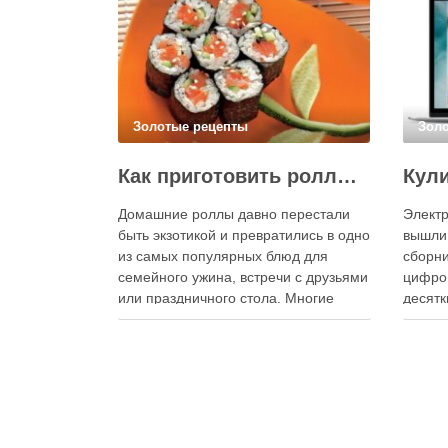
Золотые рецепты
Зол
Как приготовить роллы в домашних условиях?
Домашние роллы давно перестали
Электр
быть экзотикой и превратились в одно
вышли
из самых популярных блюд для
сборни
семейного ужина, встречи с друзьями
цифро
или праздничного стола. Многие
десятк
считают, что приготовление японских
стран 
роллов требует профессиональных
инстру
навыков и специального
реком
оборудования, однако на практике
В отли
сделать вкусные и аккуратные роллы
элект
можно даже на обычной кухне.
постоя
Главное — …
расшир