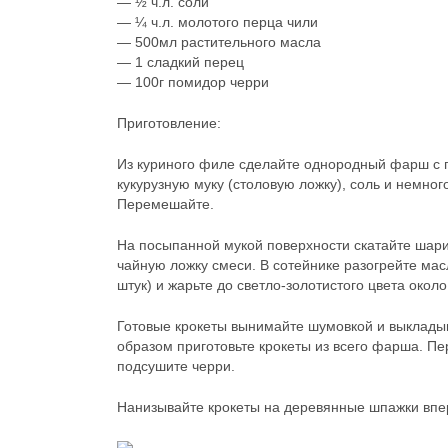
— ½ ч.л. соли
— ¼ ч.л. молотого перца чили
— 500мл растительного масла
— 1 сладкий перец
— 100г помидор черри
Приготовление:
Из куриного филе сделайте однородный фарш с 
кукурузную муку (столовую ложку), соль и немного
Перемешайте.
На посыпанной мукой поверхности скатайте шари
чайную ложку смеси. В сотейнике разогрейте ма
штук) и жарьте до светло-золотистого цвета около
Готовые крокеты вынимайте шумовкой и выкладыв
образом приготовьте крокеты из всего фарша. П
подсушите черри.
Нанизывайте крокеты на деревянные шпажки впер