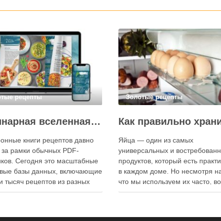
отые рецепты
Золотые рецепты
Кулинарная вселенная в цифре: топ-3 самых больших электронных книг рецептов
онные книги рецептов давно
Яйца — один из самых
 за рамки обычных PDF-
универсальных и востребован
ков. Сегодня это масштабные
продуктов, который есть практ
вые базы данных, включающие
в каждом доме. Но несмотря на
и тысяч рецептов из разных
что мы используем их часто, в
мира, с подробными
хранения остаётся актуальным:
кциями, фото и
всё-таки лучше держать яйца 
ендациями по приготовлению.
холодильнике или на полке? О