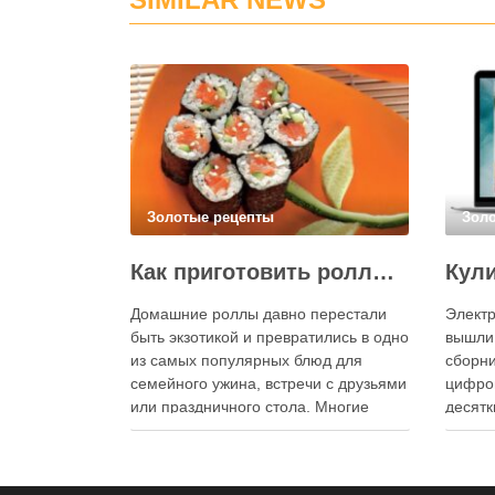
Золотые рецепты
Зол
Как приготовить роллы в домашних условиях?
Домашние роллы давно перестали
Электр
быть экзотикой и превратились в одно
вышли
из самых популярных блюд для
сборни
семейного ужина, встречи с друзьями
цифро
или праздничного стола. Многие
десятк
считают, что приготовление японских
стран 
роллов требует профессиональных
инстру
навыков и специального
реком