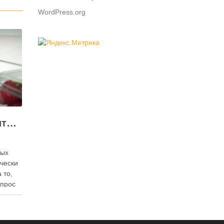
WordPress.org
Как правильно хранить яйца: в холодильнике или на полке?
ных
ически
 то,
опрос
 где
— в
твет