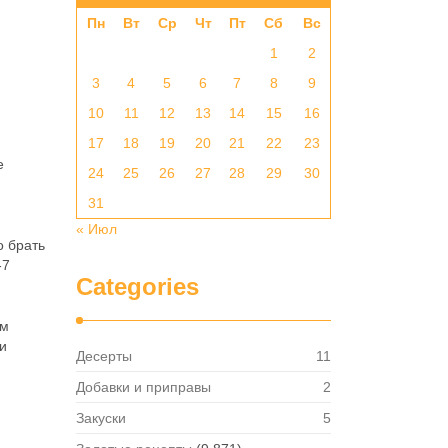
Пн
Вт
Ср
Чт
Пт
Сб
Вс
1
2
3
4
5
6
7
8
9
10
11
12
13
14
15
16
17
18
19
20
21
22
23
е
24
25
26
27
28
29
30
31
« Июл
о брать
-7
Categories
им
и
Десерты
11
Добавки и приправы
2
Закуски
5