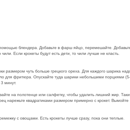
помощью блендера. Добавьте в фарш яйцо, перемешайте. Добавьт
 чили. Если крокеты будут есть дети, то чили лучше не класть.
ки размером чуть больше грецкого ореха. Для каждого шарика над
сло для фритюра. Опускайте туда шарики небольшими порциями (5
 3 минут.
айте на полотенце или салфетку, чтобы удалить лишний жир. Так
ерец нарежьте квадратиками размером примерно с крокет. Вымойте 
емежку с овощами. Есть крокеты лучше сразу, пока они теплые.