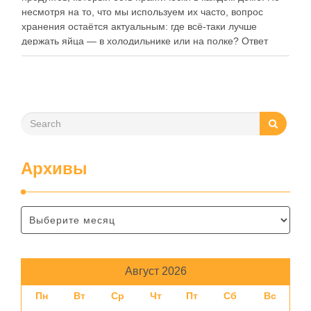
несмотря на то, что мы используем их часто, вопрос
хранения остаётся актуальным: где всё-таки лучше
держать яйца — в холодильнике или на полке? Ответ
зависит от нескольких факторов, включая температуру
помещения, частоту использования продукта …
Архивы
Август 2026
Пн
Вт
Ср
Чт
Пт
Сб
Вс