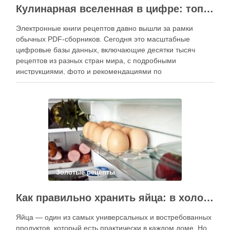
Кулинарная вселенная в цифре: топ-3 самых больших электронных книг рецептов
Электронные книги рецептов давно вышли за рамки
обычных PDF-сборников. Сегодня это масштабные
цифровые базы данных, включающие десятки тысяч
рецептов из разных стран мира, с подробными
инструкциями, фото и рекомендациями по
приготовлению. В отличие от печатных изданий,
электронные форматы позволяют постоянно обновлять
контент, расширять коллекции блюд и добавлять новые
функции. Ниже …
Золотые рецепты
Как правильно хранить яйца: в холодильнике или на полке?
Яйца — один из самых универсальных и востребованных
продуктов, который есть практически в каждом доме. Но