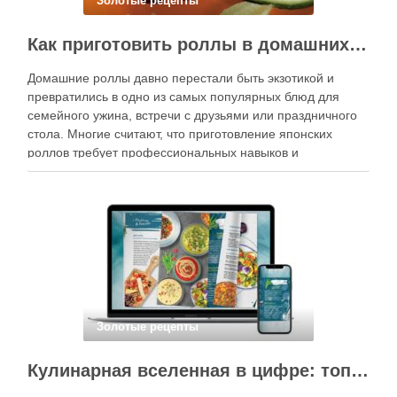
Золотые рецепты
Как приготовить роллы в домашних условиях?
Домашние роллы давно перестали быть экзотикой и
превратились в одно из самых популярных блюд для
семейного ужина, встречи с друзьями или праздничного
стола. Многие считают, что приготовление японских
роллов требует профессиональных навыков и
специального оборудования, однако на практике сделать
вкусные и аккуратные роллы можно даже на обычной
кухне. Главное — …
Золотые рецепты
Кулинарная вселенная в цифре: топ-3 самых больших электронных книг рецептов