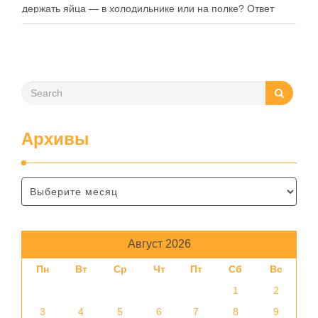
держать яйца — в холодильнике или на полке? Ответ
зависит от нескольких факторов, включая температуру
помещения, частоту использования продукта …
Архивы
Август 2026
Пн
Вт
Ср
Чт
Пт
Сб
Вс
1
2
3
4
5
6
7
8
9