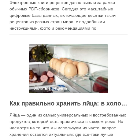
Электронные книги рецептов давно вышли за рамки
обычных PDF-сборников. Сегодня это масштабные
цифровые базы данных, включающие десятки тысяч
рецептов из разных стран мира, с подробными
инструкциями, фото и рекомендациями по
приготовлению. В отличие от печатных изданий,
электронные форматы позволяют постоянно обновлять
контент, расширять коллекции блюд и добавлять новые
функции. Ниже …
Золотые рецепты
Как правильно хранить яйца: в холодильнике или на полке?
Яйца — один из самых универсальных и востребованных
продуктов, который есть практически в каждом доме. Но
несмотря на то, что мы используем их часто, вопрос
хранения остаётся актуальным: где всё-таки лучше