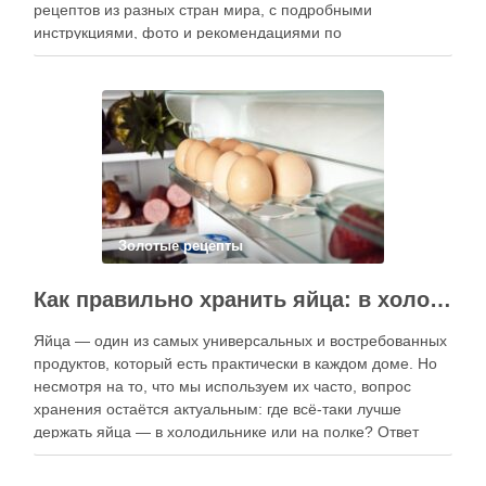
рецептов из разных стран мира, с подробными
инструкциями, фото и рекомендациями по
приготовлению. В отличие от печатных изданий,
электронные форматы позволяют постоянно обновлять
контент, расширять коллекции блюд и добавлять новые
функции. Ниже …
Золотые рецепты
Как правильно хранить яйца: в холодильнике или на полке?
Яйца — один из самых универсальных и востребованных
продуктов, который есть практически в каждом доме. Но
несмотря на то, что мы используем их часто, вопрос
хранения остаётся актуальным: где всё-таки лучше
держать яйца — в холодильнике или на полке? Ответ
зависит от нескольких факторов, включая температуру
помещения, частоту использования продукта …