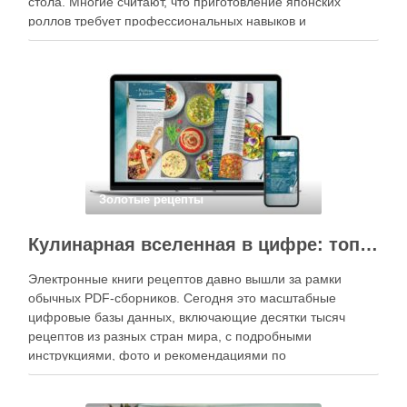
стола. Многие считают, что приготовление японских
роллов требует профессиональных навыков и
специального оборудования, однако на практике сделать
вкусные и аккуратные роллы можно даже на обычной
кухне. Главное — …
Золотые рецепты
Кулинарная вселенная в цифре: топ-3 самых больших электронных книг рецептов
Электронные книги рецептов давно вышли за рамки
обычных PDF-сборников. Сегодня это масштабные
цифровые базы данных, включающие десятки тысяч
рецептов из разных стран мира, с подробными
инструкциями, фото и рекомендациями по
приготовлению. В отличие от печатных изданий,
электронные форматы позволяют постоянно обновлять