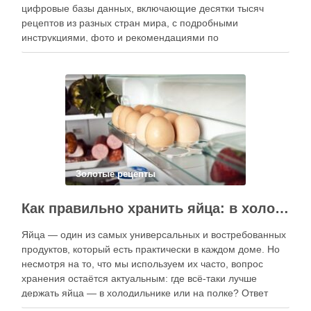
цифровые базы данных, включающие десятки тысяч
рецептов из разных стран мира, с подробными
инструкциями, фото и рекомендациями по
приготовлению. В отличие от печатных изданий,
электронные форматы позволяют постоянно обновлять
контент, расширять коллекции блюд и добавлять новые
функции. Ниже …
Золотые рецепты
Как правильно хранить яйца: в холодильнике или на полке?
Яйца — один из самых универсальных и востребованных
продуктов, который есть практически в каждом доме. Но
несмотря на то, что мы используем их часто, вопрос
хранения остаётся актуальным: где всё-таки лучше
держать яйца — в холодильнике или на полке? Ответ
зависит от нескольких факторов, включая температуру