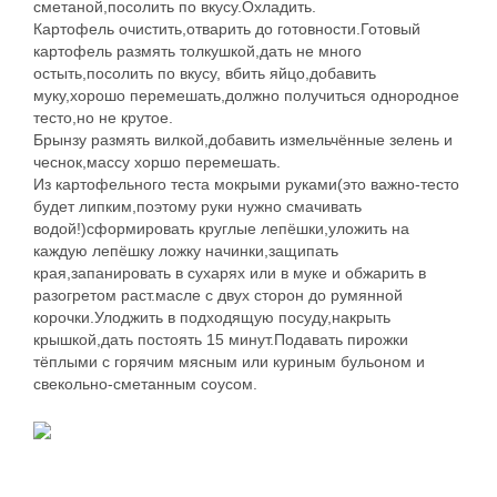
сметаной,посолить по вкусу.Охладить.
Картофель очистить,отварить до готовности.Готовый
картофель размять толкушкой,дать не много
остыть,посолить по вкусу, вбить яйцо,добавить
муку,хорошо перемешать,должно получиться однородное
тесто,но не крутое.
Брынзу размять вилкой,добавить измельчённые зелень и
чеснок,массу хоршо перемешать.
Из картофельного теста мокрыми руками(это важно-тесто
будет липким,поэтому руки нужно смачивать
водой!)сформировать круглые лепёшки,уложить на
каждую лепёшку ложку начинки,защипать
края,запанировать в сухарях или в муке и обжарить в
разогретом раст.масле с двух сторон до румянной
корочки.Улоджить в подходящую посуду,накрыть
крышкой,дать постоять 15 минут.Подавать пирожки
тёплыми с горячим мясным или куриным бульоном и
свекольно-сметанным соусом.