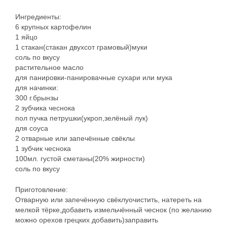
Ингредиенты:
6 крупных картофелин
1 яйцо
1 стакан(стакан двухсот грамовый)муки
соль по вкусу
растительное масло
для панировки-панировачные сухари или мука
для начинки:
300 г.брынзы
2 зубчика чеснока
пол пучка петрушки(укроп,зелёный лук)
для соуса
2 отварные или запечённые свёклы
1 зубчик чеснока
100мл. густой сметаны(20% жирности)
соль по вкусу
Приготовление:
Отварную или запечённую свёклуочистить, натереть на
мелкой тёрке,добавить измельчённый чеснок (по желанию
можно орехов грецких добавить)заправить