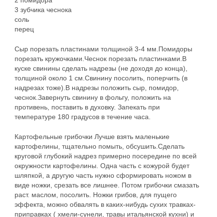
2 помидора
3 зубчика чеснока
соль
перец
Сыр порезать пластинами толщиной 3-4 мм.Помидоры
порезать кружочками.Чеснок порезать пластинками.В
куске свинины сделать надрезы (не доходя до конца),
толщиной около 1 см.Свинину посолить, поперчить (в
надрезах тоже).В надрезы положить сыр, помидор,
чеснок.Завернуть свинину в фольгу, положить на
противень, поставить в духовку. Запекать при
температуре 180 градусов в течение часа.
Картофельные грибочки Лучше взять маленькие
картофелины, тщательно помыть, обсушить.Сделать
круговой глубокий надрез примерно посередине по всей
окружности картофелины. Одна часть с кожурой будет
шляпкой, а другую часть нужно сформировать ножом в
виде ножки, срезать все лишнее. Потом грибочки смазать
раст. маслом, посолить. Ножки грибов, для пущего
эффекта, можно обвалять в каких-нибудь сухих травках-
приправках ( хмели-сунели, травы итальянской кухни) и