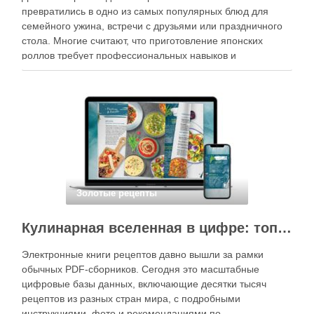
превратились в одно из самых популярных блюд для
семейного ужина, встречи с друзьями или праздничного
стола. Многие считают, что приготовление японских
роллов требует профессиональных навыков и
специального оборудования, однако на практике сделать
вкусные и аккуратные роллы можно даже на обычной
кухне. Главное — …
Золотые рецепты
Кулинарная вселенная в цифре: топ-3 самых больших электронных книг рецептов
Электронные книги рецептов давно вышли за рамки
обычных PDF-сборников. Сегодня это масштабные
цифровые базы данных, включающие десятки тысяч
рецептов из разных стран мира, с подробными
инструкциями, фото и рекомендациями по